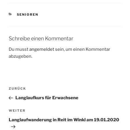
KATEGORIEN
SENIOREN
Schreibe einen Kommentar
Du musst
angemeldet
sein, um einen Kommentar
abzugeben.
Beitragsnavigation
Vorheriger
ZURÜCK
Beitrag
Langlaufkurs für Erwachsene
Nächster
WEITER
Beitrag
Langlaufwanderung in Reit im Winkl am 19.01.2020