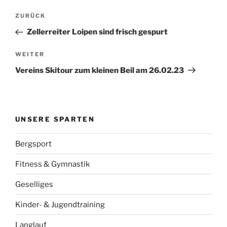
Beitragsnavigation
Vorheriger
ZURÜCK
Beitrag
Zellerreiter Loipen sind frisch gespurt
Nächster
WEITER
Beitrag
Vereins Skitour zum kleinen Beil am 26.02.23
UNSERE SPARTEN
Bergsport
Fitness & Gymnastik
Geselliges
Kinder- & Jugendtraining
Langlauf