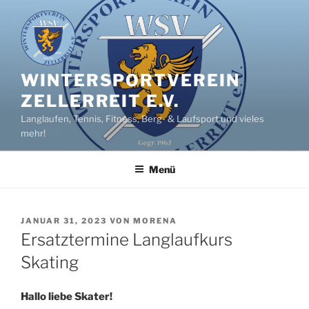
Zum
Inhalt
springen
WINTERSPORTVEREIN
ZELLERREIT E.V.
Langlaufen, Tennis, Fitness, Berg- & Laufsport und vieles
mehr!
Menü
VERÖFFENTLICHT
JANUAR 31, 2023
VON
MORENA
AM
Ersatztermine Langlaufkurs
Skating
Hallo liebe Skater!