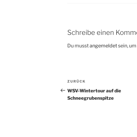
Schreibe einen Komm
Du musst
angemeldet
sein, u
Beitragsnavigation
Vorheriger
ZURÜCK
Beitrag
WSV-Wintertour auf die
Schneegrubenspitze