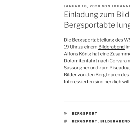
VERÖFFENTLICHT
JANUAR 10, 2020
VON
JOHANN
AM
Einladung zum Bil
Bergsportabteilun
Die Bergsportabteilung des WSV
19 Uhr zu einem
Bilderabend
im
Alfons König hat eine Zusamme
Dolomitenfahrt nach Corvara m
Sassongher und zum Piscadugi
Bilder von den Bergtouren des l
Interessierten sind herzlich w
KATEGORIEN
BERGSPORT
SCHLAGWÖRTER
BERGSPORT
,
BILDERABEN