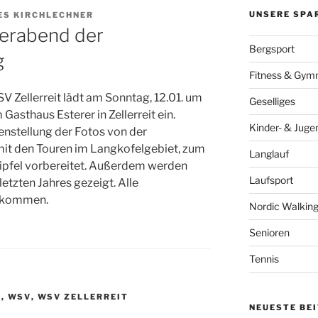
UNSERE SPA
ES KIRCHLECHNER
derabend der
Bergsport
g
Fitness & Gymn
 Zellerreit lädt am Sonntag, 12.01. um
Geselliges
 Gasthaus Esterer in Zellerreit ein.
Kinder- & Juge
nstellung der Fotos von der
it den Touren im Langkofelgebiet, zum
Langlauf
pfel vorbereitet. Außerdem werden
Laufsport
etzten Jahres gezeigt. Alle
illkommen.
Nordic Walkin
Senioren
Tennis
D
,
WSV
,
WSV ZELLERREIT
NEUESTE BE