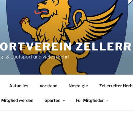
RTVEREIN ZELLERRE
rg- & Laufsport und vieles mehr!
Aktuelles
Vorstand
Nostalgie
Zellerreiter Her
 Mitglied werden
Sparten
Für Mitglieder