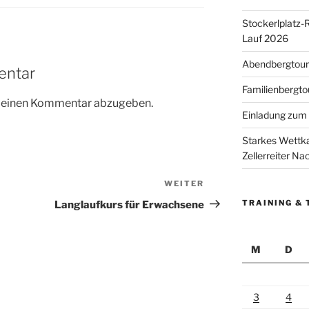
Stockerlplatz-
Lauf 2026
Abendbergtour 
entar
Familienbergto
m einen Kommentar abzugeben.
Einladung zum 
Starkes Wettka
Zellerreiter N
WEITER
Nächster
Beitrag
TRAINING & 
Langlaufkurs für Erwachsene
M
D
3
4