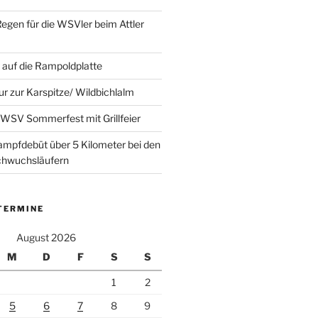
Regen für die WSVler beim Attler
auf die Rampoldplatte
ur zur Karspitze/ Wildbichlalm
WSV Sommerfest mit Grillfeier
mpfdebüt über 5 Kilometer bei den
achwuchsläufern
TERMINE
August 2026
M
D
F
S
S
1
2
5
6
7
8
9