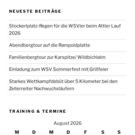
NEUESTE BEITRÄGE
Stockerlplatz-Regen für die WSVler beim Attler Lauf
2026
Abendbergtour auf die Rampoldplatte
Familienbergtour zur Karspitze/ Wildbichlalm
Einladung zum WSV Sommerfest mit Grillfeier
Starkes Wettkampfdebüt über 5 Kilometer bei den
Zellerreiter Nachwuchsläufern
TRAINING & TERMINE
August 2026
M
D
M
D
F
S
S