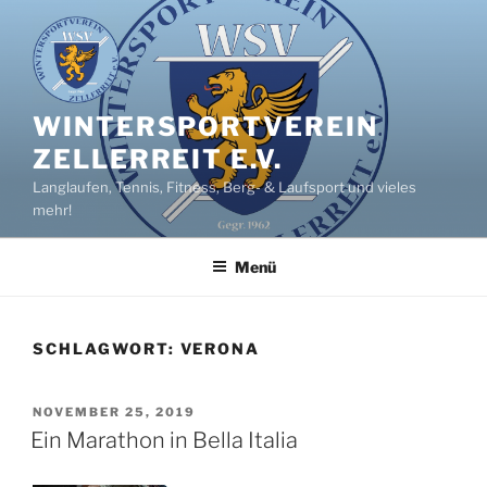
Zum
Inhalt
springen
WINTERSPORTVEREIN
ZELLERREIT E.V.
Langlaufen, Tennis, Fitness, Berg- & Laufsport und vieles
mehr!
Menü
SCHLAGWORT:
VERONA
VERÖFFENTLICHT
NOVEMBER 25, 2019
AM
Ein Marathon in Bella Italia