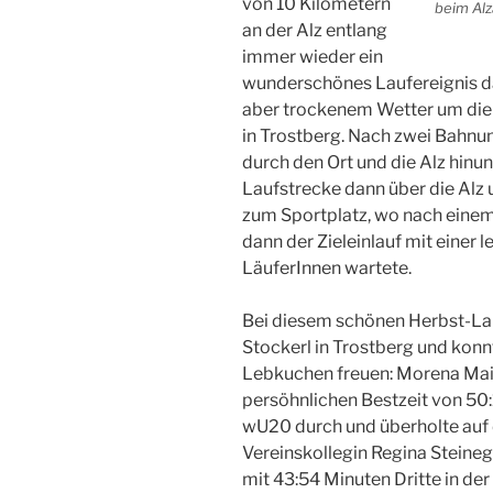
von 10 Kilometern
beim Alz
an der Alz entlang
immer wieder ein
wunderschönes Laufereignis dar
aber trockenem Wetter um die 
in Trostberg. Nach zwei Bahnu
durch den Ort und die Alz hinun
Laufstrecke dann über die Alz 
zum Sportplatz, wo nach einem
dann der Zieleinlauf mit einer 
LäuferInnen wartete.
Bei diesem schönen Herbst-Lau
Stockerl in Trostberg und konn
Lebkuchen freuen: Morena Maie
persöhnlichen Bestzeit von 50
wU20 durch und überholte auf 
Vereinskollegin Regina Steineg
mit 43:54 Minuten Dritte in d