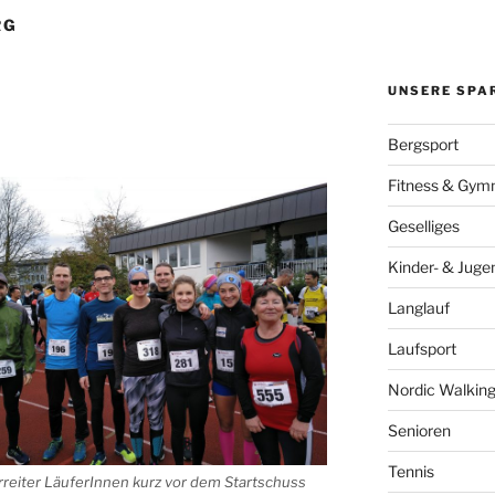
RG
UNSERE SPA
Bergsport
Fitness & Gymn
Geselliges
Kinder- & Juge
Langlauf
Laufsport
Nordic Walkin
Senioren
Tennis
erreiter LäuferInnen kurz vor dem Startschuss