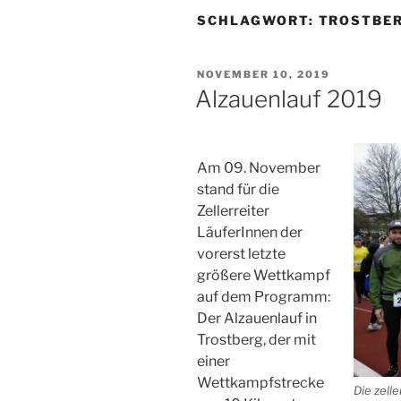
SCHLAGWORT:
TROSTBE
VERÖFFENTLICHT
NOVEMBER 10, 2019
AM
Alzauenlauf 2019
Am 09. November
stand für die
Zellerreiter
LäuferInnen der
vorerst letzte
größere Wettkampf
auf dem Programm:
Der Alzauenlauf in
Trostberg, der mit
einer
Wettkampfstrecke
Die zell