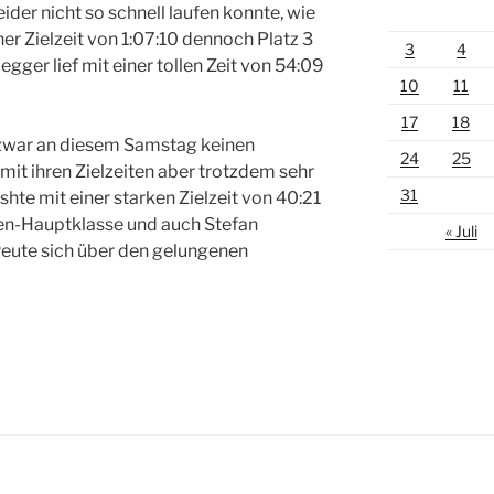
eider nicht so schnell laufen konnte, wie
ner Zielzeit von 1:07:10 dennoch Platz 3
3
4
gger lief mit einer tollen Zeit von 54:09
10
11
17
18
n zwar an diesem Samstag keinen
24
25
mit ihren Zielzeiten aber trotzdem sehr
31
shte mit einer starken Zielzeit von 40:21
ren-Hauptklasse und auch Stefan
« Juli
reute sich über den gelungenen