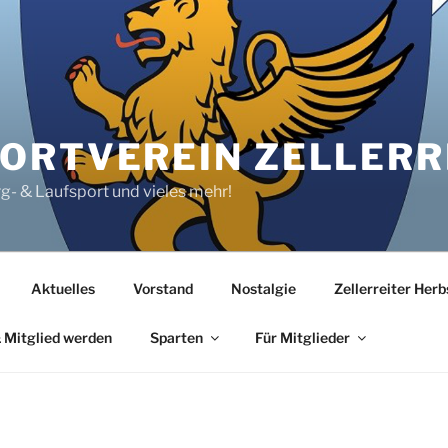
RTVEREIN ZELLERRE
rg- & Laufsport und vieles mehr!
Aktuelles
Vorstand
Nostalgie
Zellerreiter Her
 Mitglied werden
Sparten
Für Mitglieder