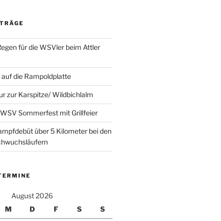
ITRÄGE
Regen für die WSVler beim Attler
auf die Rampoldplatte
ur zur Karspitze/ Wildbichlalm
WSV Sommerfest mit Grillfeier
mpfdebüt über 5 Kilometer bei den
achwuchsläufern
TERMINE
August 2026
M
D
F
S
S