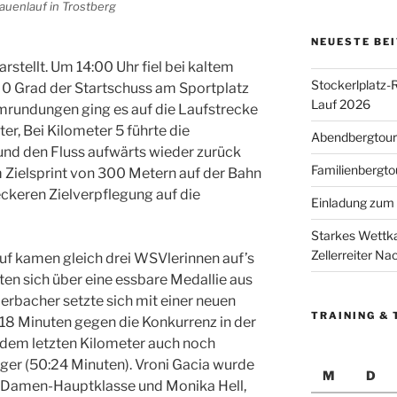
auenlauf in Trostberg
NEUESTE BE
stellt. Um 14:00 Uhr fiel bei kaltem
Stockerlplatz-
0 Grad der Startschuss am Sportplatz
Lauf 2026
mrundungen ging es auf die Laufstrecke
ter, Bei Kilometer 5 führte die
Abendbergtour 
und den Fluss aufwärts wieder zurück
Familienbergto
 Zielsprint von 300 Metern auf der Bahn
leckeren Zielverpflegung auf die
Einladung zum 
Starkes Wettka
Zellerreiter N
f kamen gleich drei WSVlerinnen auf’s
ten sich über eine essbare Medallie aus
rbacher setzte sich mit einer neuen
TRAINING & 
:18 Minuten gegen die Konkurrenz in der
dem letzten Kilometer auch noch
ger (50:24 Minuten). Vroni Gacia wurde
M
D
er Damen-Hauptklasse und Monika Hell,