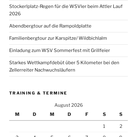
Stockerlplatz-Regen für die WSVler beim Attler Lauf
2026
Abendbergtour auf die Rampoldplatte
Familienbergtour zur Karspitze/ Wildbichlalm
Einladung zum WSV Sommerfest mit Grillfeier
Starkes Wettkampfdebüt über 5 Kilometer bei den
Zellerreiter Nachwuchsläufern
TRAINING & TERMINE
August 2026
M
D
M
D
F
S
S
1
2