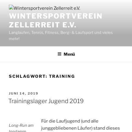
Zum
Inhalt
WINTERSPORTVEREIN
springen
ZELLERREIT E.V.
Langlaufen, Tennis, Fitness, Berg- & Laufsport und vieles
mehr!
Menü
SCHLAGWORT:
TRAINING
VERÖFFENTLICHT
JUNI 14, 2019
AM
Trainingslager Jugend 2019
Für die Laufjugend (und alle
Long-Run am
junggebliebenen Läufer) stand dieses
Inndamm