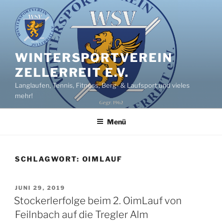
Zum
Inhalt
springen
WINTERSPORTVEREIN
ZELLERREIT E.V.
Langlaufen, Tennis, Fitness, Berg- & Laufsport und vieles
mehr!
Menü
SCHLAGWORT:
OIMLAUF
VERÖFFENTLICHT
JUNI 29, 2019
AM
Stockerlerfolge beim 2. OimLauf von
Feilnbach auf die Tregler Alm