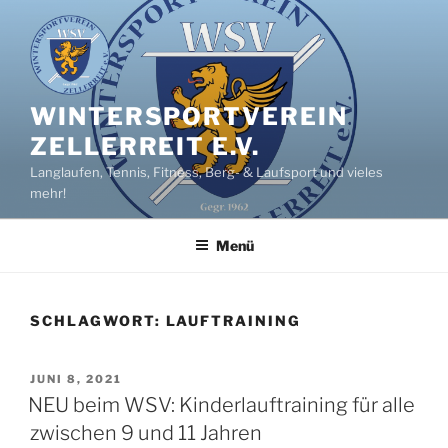
Zum
Inhalt
springen
WINTERSPORTVEREIN
ZELLERREIT E.V.
Langlaufen, Tennis, Fitness, Berg- & Laufsport und vieles
mehr!
Menü
SCHLAGWORT:
LAUFTRAINING
VERÖFFENTLICHT
JUNI 8, 2021
AM
NEU beim WSV: Kinderlauftraining für alle
zwischen 9 und 11 Jahren