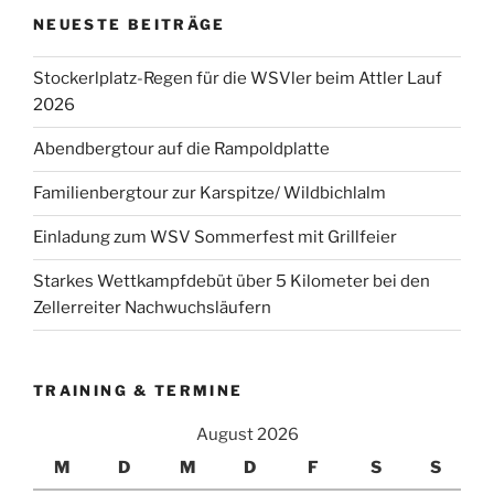
NEUESTE BEITRÄGE
Stockerlplatz-Regen für die WSVler beim Attler Lauf
2026
Abendbergtour auf die Rampoldplatte
Familienbergtour zur Karspitze/ Wildbichlalm
Einladung zum WSV Sommerfest mit Grillfeier
Starkes Wettkampfdebüt über 5 Kilometer bei den
Zellerreiter Nachwuchsläufern
TRAINING & TERMINE
August 2026
M
D
M
D
F
S
S