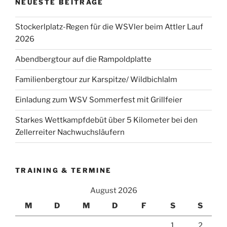
NEUESTE BEITRÄGE
Stockerlplatz-Regen für die WSVler beim Attler Lauf
2026
Abendbergtour auf die Rampoldplatte
Familienbergtour zur Karspitze/ Wildbichlalm
Einladung zum WSV Sommerfest mit Grillfeier
Starkes Wettkampfdebüt über 5 Kilometer bei den
Zellerreiter Nachwuchsläufern
TRAINING & TERMINE
August 2026
M
D
M
D
F
S
S
1
2