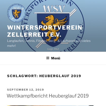
Zum
Inhalt
springen
WINTERSPORTVEREIN
ZELLERREIT E.V.
Langlaufen, Tennis, Fitness, Berg- & Laufsport und vieles
mehr!
Menü
SCHLAGWORT:
HEUBERGLAUF 2019
VERÖFFENTLICHT
SEPTEMBER 12, 2019
AM
Wettkampfbericht Heuberglauf 2019