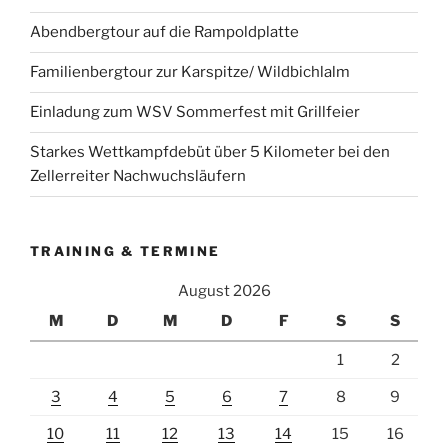
Abendbergtour auf die Rampoldplatte
Familienbergtour zur Karspitze/ Wildbichlalm
Einladung zum WSV Sommerfest mit Grillfeier
Starkes Wettkampfdebüt über 5 Kilometer bei den
Zellerreiter Nachwuchsläufern
TRAINING & TERMINE
August 2026
M
D
M
D
F
S
S
1
2
3
4
5
6
7
8
9
10
11
12
13
14
15
16