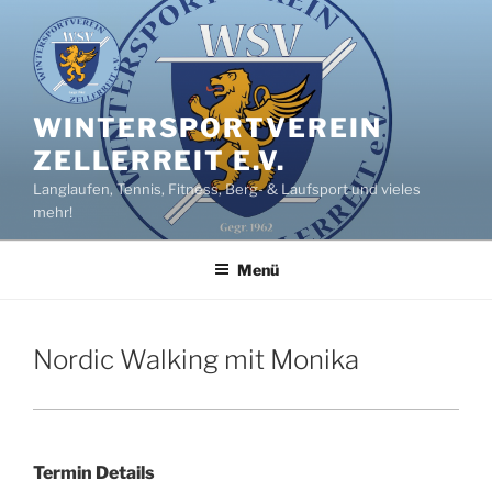
Zum
Inhalt
springen
WINTERSPORTVEREIN
ZELLERREIT E.V.
Langlaufen, Tennis, Fitness, Berg- & Laufsport und vieles
mehr!
Menü
Nordic Walking mit Monika
Termin Details