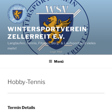
Zum
Inhalt
springen
WINTERSPORTVEREIN
ZELLERREIT E.V.
Langlaufen, Tennis, Fitness, Berg- & Laufsport und vieles
mehr!
Menü
Hobby-Tennis
Termin Details