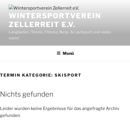
Zum
Inhalt
WINTERSPORTVEREIN
springen
ZELLERREIT E.V.
Langlaufen, Tennis, Fitness, Berg- & Laufsport und vieles
mehr!
Menü
TERMIN KATEGORIE:
SKISPORT
Nichts gefunden
Leider wurden keine Ergebnisse für das angefragte Archiv
gefunden.