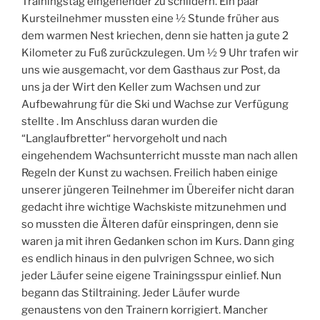
Trainingstag eingehender zu schildern. Ein paar
Kursteilnehmer mussten eine ½ Stunde früher aus
dem warmen Nest kriechen, denn sie hatten ja gute 2
Kilometer zu Fuß zurückzulegen. Um ½ 9 Uhr trafen wir
uns wie ausgemacht, vor dem Gasthaus zur Post, da
uns ja der Wirt den Keller zum Wachsen und zur
Aufbewahrung für die Ski und Wachse zur Verfügung
stellte . Im Anschluss daran wurden die
“Langlaufbretter“ hervorgeholt und nach
eingehendem Wachsunterricht musste man nach allen
Regeln der Kunst zu wachsen. Freilich haben einige
unserer jüngeren Teilnehmer im Übereifer nicht daran
gedacht ihre wichtige Wachskiste mitzunehmen und
so mussten die Älteren dafür einspringen, denn sie
waren ja mit ihren Gedanken schon im Kurs. Dann ging
es endlich hinaus in den pulvrigen Schnee, wo sich
jeder Läufer seine eigene Trainingsspur einlief. Nun
begann das Stiltraining. Jeder Läufer wurde
genaustens von den Trainern korrigiert. Mancher