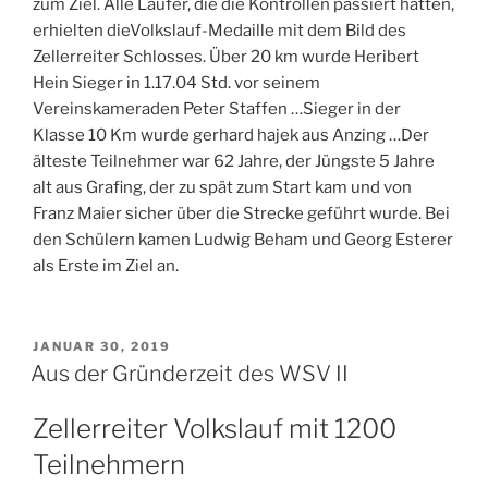
zum Ziel. Alle Läufer, die die Kontrollen passiert hatten,
erhielten dieVolkslauf-Medaille mit dem Bild des
Zellerreiter Schlosses. Über 20 km wurde Heribert
Hein Sieger in 1.17.04 Std. vor seinem
Vereinskameraden Peter Staffen …Sieger in der
Klasse 10 Km wurde gerhard hajek aus Anzing …Der
älteste Teilnehmer war 62 Jahre, der Jüngste 5 Jahre
alt aus Grafing, der zu spät zum Start kam und von
Franz Maier sicher über die Strecke geführt wurde. Bei
den Schülern kamen Ludwig Beham und Georg Esterer
als Erste im Ziel an.
VERÖFFENTLICHT
JANUAR 30, 2019
AM
Aus der Gründerzeit des WSV II
Zellerreiter Volkslauf mit 1200
Teilnehmern