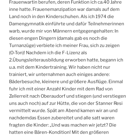
Frauenwartin berufen, deren Funktion ich ca.40 Jahre
inne hatte. Frauenemanzipation war damals auf dem
Land noch in den Kinderschuhen. Als ich 1974 die
Damengymnatik einführte und dafür Teilnehmerinnen
warb, wurde mir von Männern entgegengehalten: In
diesen engen Dingern (damals gab es noch die
Turnanzüge) verbiete ich meiner Frau, sich zu zeigen
(O-Ton)! Nachdem ich die F-Lizenz als
2.Übungsleiterausbildung erworben hatte, begann ich
u.a. mit dem Kindertraining. Wir haben nicht nur
trainiert, wir unternahmen auch einiges andere:
Bäderbesuche, kleinere und größere Ausflüge. Einmal
fuhr ich mit einer Anzahl Kinder mit dem Rad von
Zellerreit nach Oberaudorf und stiegen (und verstiegen
uns auch noch) auf zur Hütte, die von der Stanner Resi
vermittelt wurde. Spät am Abend kamen wir an und
nachdemdas Essen zubereitet und alle satt waren
fragten die Kinder: „Und was machen wir jetzt? Die
hatten eine Bären-Kondition! Mit den größeren