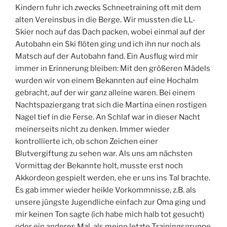
Kindern fuhr ich zwecks Schneetraining oft mit dem
alten Vereinsbus in die Berge. Wir mussten die LL-
Skier noch auf das Dach packen, wobei einmal auf der
Autobahn ein Ski flöten ging und ich ihn nur noch als
Matsch auf der Autobahn fand. Ein Ausflug wird mir
immer in Erinnerung bleiben: Mit den größeren Mädels
wurden wir von einem Bekannten auf eine Hochalm
gebracht, auf der wir ganz alleine waren. Bei einem
Nachtspaziergang trat sich die Martina einen rostigen
Nagel tief in die Ferse. An Schlaf war in dieser Nacht
meinerseits nicht zu denken. Immer wieder
kontrollierte ich, ob schon Zeichen einer
Blutvergiftung zu sehen war. Als uns am nächsten
Vormittag der Bekannte holt, musste erst noch
Akkordeon gespielt werden, ehe er uns ins Tal brachte.
Es gab immer wieder heikle Vorkommnisse, z.B. als
unsere jüngste Jugendliche einfach zur Oma ging und
mir keinen Ton sagte (ich habe mich halb tot gesucht)
oder ein anderes Mal, als meine letzte Trainingsgruppe