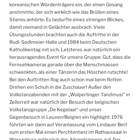
koreanischen Würdenträgers ein, der einen Gesang
anstimmte, der sich wirklich wie das Brüllen eines
Stieres anhörte. Es bedurfte eines strengen Blickes,
damit niemand in Gelächter ausbrach. Viele
Übungsstunden brachten auch die Auftritte in der
Rudi-Sedlmeier-Halle und 1984 beim Deutschen
Katholikentag mit sich. Letzteres war natürlich ein
herausragendes Event für unsere Gruppe. Gut, dass die
Fernsehkameras gerade über die Menschmassen
schwenkten, als einer Tänzerin das Höschen rutschte!
Bei den Auftritten flog auch schon mal beim flotten
Drehen ein Schuh in die Zuschauer! Außer den
Volkstanzabenden mit der „Wolpertinger Tanzlmusi“ in
Zellerreit war natürlich der Besuch der belgischen
Volkstanzgruppe „De Kegelaar“ und unser
Gegenbesuch in Leuven/Belgien ein highlight. 1976
führten wir dann auf Veranlassung vom Lindauer Bert
zum ersten Mal einen Perchtentanz im Rathaussaal in
Wasserburg anlässlich des Adventsingens auf. Der