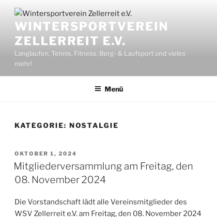
Zum
Inhalt
WINTERSPORTVEREIN
springen
ZELLERREIT E.V.
Langlaufen, Tennis, Fitness, Berg- & Laufsport und vieles
mehr!
Menü
KATEGORIE:
NOSTALGIE
VERÖFFENTLICHT
OKTOBER 1, 2024
AM
Mitgliederversammlung am Freitag, den
08. November 2024
Die Vorstandschaft lädt alle Vereinsmitglieder des
WSV Zellerreit e.V. am Freitag, den 08. November 2024