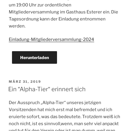
um 19:00 Uhr zur ordentlichen
Mitgliederversammlung im Gasthaus Esterer ein. Die
Tagesordnung kann der Einladung entnommen
werden.
Einladung-Mitgliederversammlung-2024
Herunterladen
VERÖFFENTLICHT
MÄRZ 31, 2019
AM
Ein “Alpha-Tier“ erinnert sich
Der Ausspruch „Alpha-Tier“ unseres jetzigen
Vorsitzenden hat mich erst mal befremdet und ich
eruierte sofort, was das bedeutete. Trotzdem weiß ich
noch nicht, ist es sinnvoll,wenn, man sehr viel anpackt
und tut für den Verein oder ist man dumm, weil man