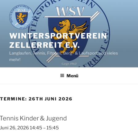
Zum
Inhalt
springen
WINTERSPORTVEREIN
ZELLERREIT E.V.
Langlaufen, Tennis, Fitness, Berg- & Laufsport und vieles
mehr!
Menü
TERMINE: 26TH JUNI 2026
Tennis Kinder & Jugend
Juni 26, 2026 14:45
–
15:45