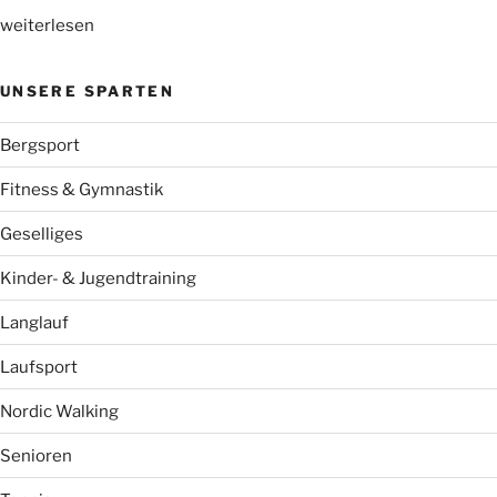
„Nordic
weiterlesen
Walking
mit
UNSERE SPARTEN
Sophie“
Bergsport
Fitness & Gymnastik
Geselliges
Kinder- & Jugendtraining
Langlauf
Laufsport
Nordic Walking
Senioren