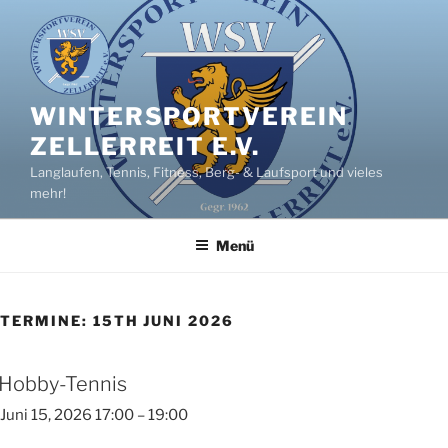
Zum
Inhalt
springen
WINTERSPORTVEREIN
ZELLERREIT E.V.
Langlaufen, Tennis, Fitness, Berg- & Laufsport und vieles
mehr!
Menü
TERMINE: 15TH JUNI 2026
Hobby-Tennis
Juni 15, 2026 17:00
–
19:00