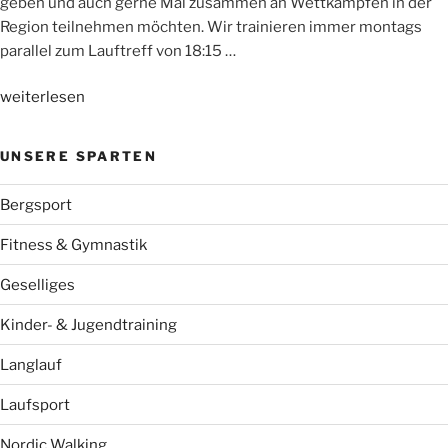
geben und auch gerne Mal zusammen an Wettkämpfen in der
Region teilnehmen möchten. Wir trainieren immer montags
parallel zum Lauftreff von 18:15 …
„NEU:
weiterlesen
WSV-
Jugendlaufgruppe“
UNSERE SPARTEN
Bergsport
Fitness & Gymnastik
Geselliges
Kinder- & Jugendtraining
Langlauf
Laufsport
Nordic Walking