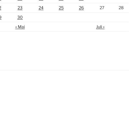
2
23
24
25
26
27
28
9
30
« Mai
Juli »