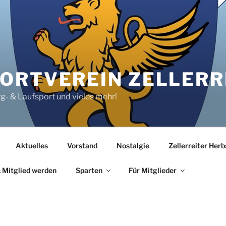
RTVEREIN ZELLERRE
rg- & Laufsport und vieles mehr!
Aktuelles
Vorstand
Nostalgie
Zellerreiter Her
 Mitglied werden
Sparten
Für Mitglieder