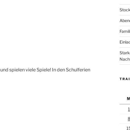
Stock
Abend
Famil
Einla
Stark
Nach
und spielen viele Spiele! In den Schulferien
TRAI
1
1