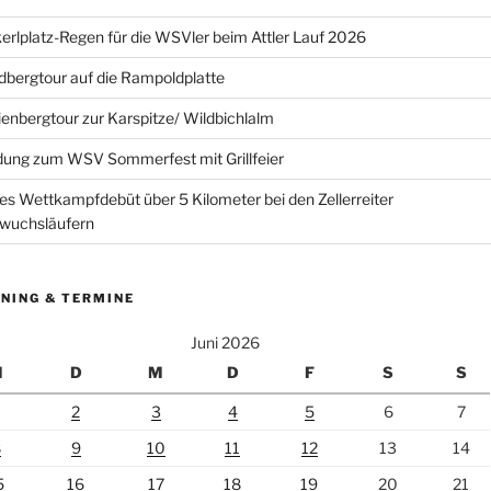
erlplatz-Regen für die WSVler beim Attler Lauf 2026
bergtour auf die Rampoldplatte
ienbergtour zur Karspitze/ Wildbichlalm
dung zum WSV Sommerfest mit Grillfeier
es Wettkampfdebüt über 5 Kilometer bei den Zellerreiter
wuchsläufern
NING & TERMINE
Juni 2026
M
D
M
D
F
S
S
2
3
4
5
6
7
8
9
10
11
12
13
14
5
16
17
18
19
20
21