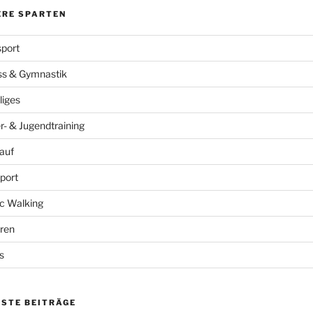
ERE SPARTEN
port
ss & Gymnastik
liges
r- & Jugendtraining
auf
port
c Walking
ren
s
ESTE BEITRÄGE