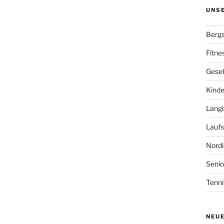
UNS
Bergs
Fitne
Gesel
Kinde
Langl
Laufs
Nordi
Senio
Tenni
NEU