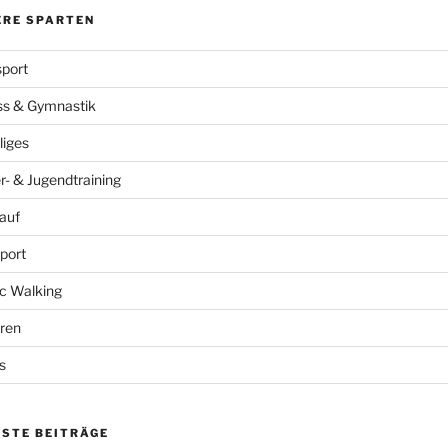
ERE SPARTEN
port
ss & Gymnastik
liges
r- & Jugendtraining
auf
port
c Walking
ren
s
ESTE BEITRÄGE