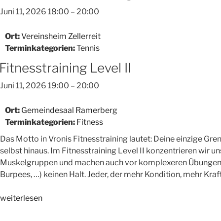
Juni 11, 2026 18:00
–
20:00
Ort:
Vereinsheim Zellerreit
Terminkategorien:
Tennis
Fitnesstraining Level II
Juni 11, 2026 19:00
–
20:00
Ort:
Gemeindesaal Ramerberg
Terminkategorien:
Fitness
Das Motto in Vronis Fitnesstraining lautet: Deine einzige Gren
selbst hinaus. Im Fitnesstraining Level II konzentrieren wir u
Muskelgruppen und machen auch vor komplexeren Übungen 
Burpees, …) keinen Halt. Jeder, der mehr Kondition, mehr Kraf
„Fitnesstraining
weiterlesen
Level