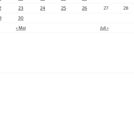
2
23
24
25
26
27
28
9
30
« Mai
Juli »