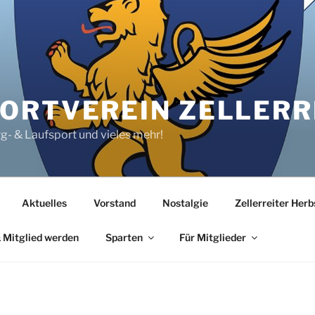
RTVEREIN ZELLERRE
rg- & Laufsport und vieles mehr!
Aktuelles
Vorstand
Nostalgie
Zellerreiter Her
 Mitglied werden
Sparten
Für Mitglieder