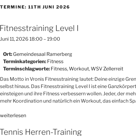
TERMINE: 11TH JUNI 2026
Fitnesstraining Level I
Juni 11, 2026 18:00
–
19:00
Ort:
Gemeindesaal Ramerberg
Terminkategorien:
Fitness
Terminschlagworte:
Fitness
,
Workout
,
WSV Zellerreit
Das Motto in Vronis Fitnesstraining lautet: Deine einzige Gren
selbst hinaus. Das Fitnesstraining Level I ist eine Ganzkörpert
einsteigen und ihre Fitness verbessern wollen. Jeder, der meh
mehr Koordination und natürlich ein Workout, das einfach S
„Fitnesstraining
weiterlesen
Level
I“
Tennis Herren-Training