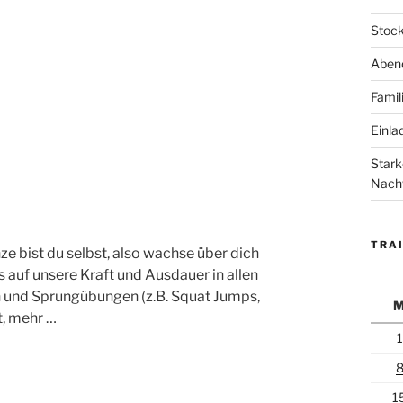
Stock
Abend
Famil
Einla
Stark
Nach
TRAI
ze bist du selbst, also wachse über dich
ns auf unsere Kraft und Ausdauer in allen
und Sprungübungen (z.B. Squat Jumps,
t, mehr …
1
1