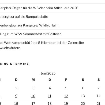
erlplatz-Regen für die WSVler beim Attler Lauf 2026
bergtour auf die Rampoldplatte
ienbergtour zur Karspitze/ Wildbichlalm
dung zum WSV Sommerfest mit Grillfeier
es Wettkampfdebüt über 5 Kilometer bei den Zellerreiter
wuchsläufern
NING & TERMINE
Juni 2026
M
D
M
D
F
S
S
2
3
4
5
6
7
8
9
10
11
12
13
14
5
16
17
18
19
20
21