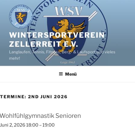
Zum
Inhalt
springen
WINTERSPORTVEREIN
ZELLERREIT E.V.
Langlaufen, Tennis, Fitness, Berg- & Laufsport und vieles
mehr!
Menü
TERMINE: 2ND JUNI 2026
Wohlfühlgymnastik Senioren
Juni 2, 2026 18:00
–
19:00