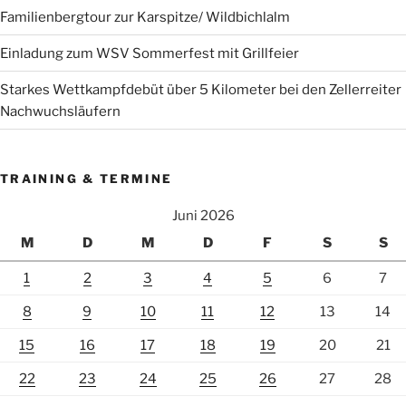
Familienbergtour zur Karspitze/ Wildbichlalm
Einladung zum WSV Sommerfest mit Grillfeier
Starkes Wettkampfdebüt über 5 Kilometer bei den Zellerreiter
Nachwuchsläufern
TRAINING & TERMINE
Juni 2026
M
D
M
D
F
S
S
1
2
3
4
5
6
7
8
9
10
11
12
13
14
15
16
17
18
19
20
21
22
23
24
25
26
27
28