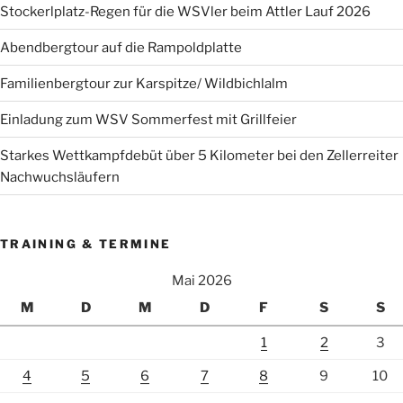
Stockerlplatz-Regen für die WSVler beim Attler Lauf 2026
Abendbergtour auf die Rampoldplatte
Familienbergtour zur Karspitze/ Wildbichlalm
Einladung zum WSV Sommerfest mit Grillfeier
Starkes Wettkampfdebüt über 5 Kilometer bei den Zellerreiter
Nachwuchsläufern
TRAINING & TERMINE
Mai 2026
M
D
M
D
F
S
S
1
2
3
4
5
6
7
8
9
10