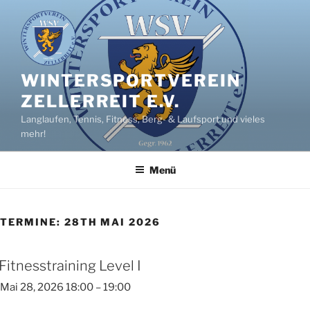
Zum
Inhalt
springen
WINTERSPORTVEREIN
ZELLERREIT E.V.
Langlaufen, Tennis, Fitness, Berg- & Laufsport und vieles
mehr!
Menü
TERMINE: 28TH MAI 2026
Fitnesstraining Level I
Mai 28, 2026 18:00
–
19:00