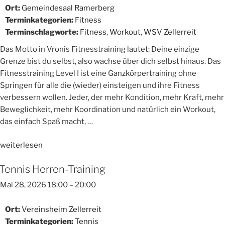
Ort:
Gemeindesaal Ramerberg
Terminkategorien:
Fitness
Terminschlagworte:
Fitness
,
Workout
,
WSV Zellerreit
Das Motto in Vronis Fitnesstraining lautet: Deine einzige
Grenze bist du selbst, also wachse über dich selbst hinaus. Das
Fitnesstraining Level I ist eine Ganzkörpertraining ohne
Springen für alle die (wieder) einsteigen und ihre Fitness
verbessern wollen. Jeder, der mehr Kondition, mehr Kraft, mehr
Beweglichkeit, mehr Koordination und natürlich ein Workout,
das einfach Spaß macht, …
„Fitnesstraining
weiterlesen
Level
Tennis Herren-Training
I“
Mai 28, 2026 18:00
–
20:00
Ort:
Vereinsheim Zellerreit
Terminkategorien:
Tennis