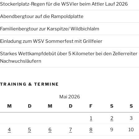
Stockerlplatz-Regen für die WSVler beim Attler Lauf 2026
Abendbergtour auf die Rampoldplatte
Familienbergtour zur Karspitze/ Wildbichlalm
Einladung zum WSV Sommerfest mit Grillfeier
Starkes Wettkampfdebüt über 5 Kilometer bei den Zellerreiter
Nachwuchsläufern
TRAINING & TERMINE
Mai 2026
M
D
M
D
F
S
S
1
2
3
4
5
6
7
8
9
10