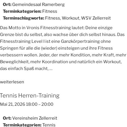
Ort:
Gemeindesaal Ramerberg
Terminkategorien:
Fitness
Terminschlagworte:
Fitness
,
Workout
,
WSV Zellerreit
Das Motto in Vronis Fitnesstraining lautet: Deine einzige
Grenze bist du selbst, also wachse über dich selbst hinaus. Das
Fitnesstraining Level I ist eine Ganzkörpertraining ohne
Springen für alle die (wieder) einsteigen und ihre Fitness
verbessern wollen. Jeder, der mehr Kondition, mehr Kraft, mehr
Beweglichkeit, mehr Koordination und natürlich ein Workout,
das einfach Spaß macht, …
„Fitnesstraining
weiterlesen
Level
Tennis Herren-Training
I“
Mai 21, 2026 18:00
–
20:00
Ort:
Vereinsheim Zellerreit
Terminkategorien:
Tennis