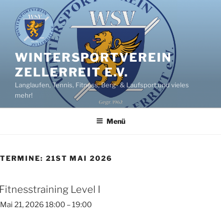
Zum
Inhalt
springen
WINTERSPORTVEREIN
ZELLERREIT E.V.
Langlaufen, Tennis, Fitness, Berg- & Laufsport und vieles
mehr!
Menü
TERMINE: 21ST MAI 2026
Fitnesstraining Level I
Mai 21, 2026 18:00
–
19:00