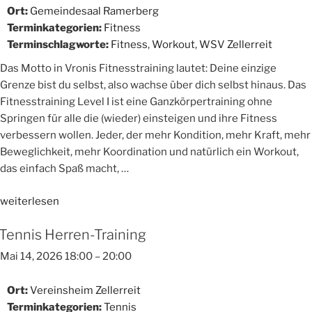
Ort:
Gemeindesaal Ramerberg
Terminkategorien:
Fitness
Terminschlagworte:
Fitness
,
Workout
,
WSV Zellerreit
Das Motto in Vronis Fitnesstraining lautet: Deine einzige
Grenze bist du selbst, also wachse über dich selbst hinaus. Das
Fitnesstraining Level I ist eine Ganzkörpertraining ohne
Springen für alle die (wieder) einsteigen und ihre Fitness
verbessern wollen. Jeder, der mehr Kondition, mehr Kraft, mehr
Beweglichkeit, mehr Koordination und natürlich ein Workout,
das einfach Spaß macht, …
„Fitnesstraining
weiterlesen
Level
Tennis Herren-Training
I“
Mai 14, 2026 18:00
–
20:00
Ort:
Vereinsheim Zellerreit
Terminkategorien:
Tennis