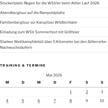
Stockerlplatz-Regen für die WSVler beim Attler Lauf 2026
Abendbergtour auf die Rampoldplatte
Familienbergtour zur Karspitze/ Wildbichlalm
Einladung zum WSV Sommerfest mit Grillfeier
Starkes Wettkampfdebüt über 5 Kilometer bei den Zellerreiter
Nachwuchsläufern
TRAINING & TERMINE
Mai 2026
M
D
M
D
F
S
S
1
2
3
4
5
6
7
8
9
10