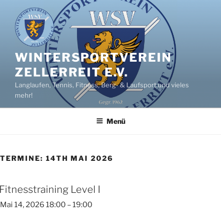
Zum
Inhalt
springen
WINTERSPORTVEREIN
ZELLERREIT E.V.
Langlaufen, Tennis, Fitness, Berg- & Laufsport und vieles
mehr!
Menü
TERMINE: 14TH MAI 2026
Fitnesstraining Level I
Mai 14, 2026 18:00
–
19:00