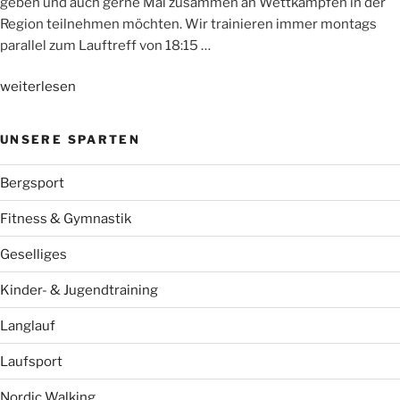
geben und auch gerne Mal zusammen an Wettkämpfen in der
Region teilnehmen möchten. Wir trainieren immer montags
parallel zum Lauftreff von 18:15 …
„NEU:
weiterlesen
WSV-
Jugendlaufgruppe“
UNSERE SPARTEN
Bergsport
Fitness & Gymnastik
Geselliges
Kinder- & Jugendtraining
Langlauf
Laufsport
Nordic Walking