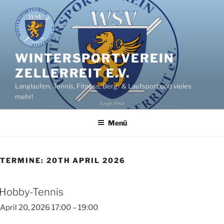
Zum
Inhalt
springen
WINTERSPORTVEREIN
ZELLERREIT E.V.
Langlaufen, Tennis, Fitness, Berg- & Laufsport und vieles
mehr!
Menü
TERMINE: 20TH APRIL 2026
Hobby-Tennis
April 20, 2026 17:00
–
19:00