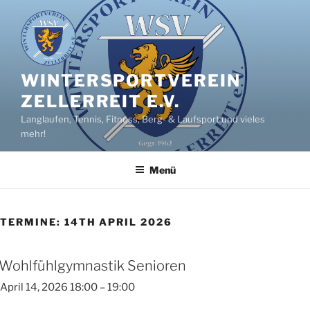
Zum
Inhalt
springen
WINTERSPORTVEREIN
ZELLERREIT E.V.
Langlaufen, Tennis, Fitness, Berg- & Laufsport und vieles
mehr!
Menü
TERMINE: 14TH APRIL 2026
Wohlfühlgymnastik Senioren
April 14, 2026 18:00
–
19:00