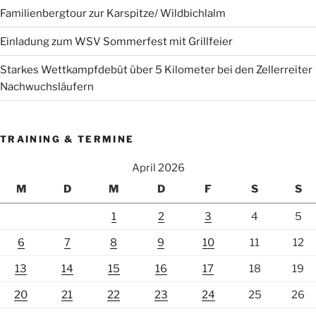
Familienbergtour zur Karspitze/ Wildbichlalm
Einladung zum WSV Sommerfest mit Grillfeier
Starkes Wettkampfdebüt über 5 Kilometer bei den Zellerreiter
Nachwuchsläufern
TRAINING & TERMINE
April 2026
M
D
M
D
F
S
S
1
2
3
4
5
6
7
8
9
10
11
12
13
14
15
16
17
18
19
20
21
22
23
24
25
26