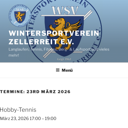
Zum
Inhalt
springen
WINTERSPORTVEREIN
ZELLERREIT E.V.
Langlaufen, Tennis, Fitness, Berg- & Laufsport und vieles
mehr!
Menü
TERMINE: 23RD MÄRZ 2026
Hobby-Tennis
März 23, 2026 17:00
–
19:00