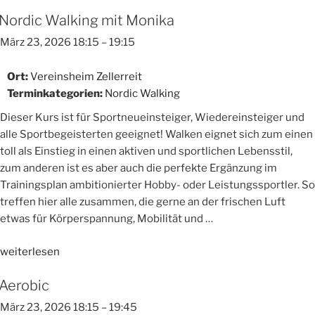
Nordic Walking mit Monika
März 23, 2026 18:15
–
19:15
Ort:
Vereinsheim Zellerreit
Terminkategorien:
Nordic Walking
Dieser Kurs ist für Sportneueinsteiger, Wiedereinsteiger und
alle Sportbegeisterten geeignet! Walken eignet sich zum einen
toll als Einstieg in einen aktiven und sportlichen Lebensstil,
zum anderen ist es aber auch die perfekte Ergänzung im
Trainingsplan ambitionierter Hobby- oder Leistungssportler. So
treffen hier alle zusammen, die gerne an der frischen Luft
etwas für Körperspannung, Mobilität und …
„Nordic
weiterlesen
Walking
Aerobic
mit
Monika“
März 23, 2026 18:15
–
19:45