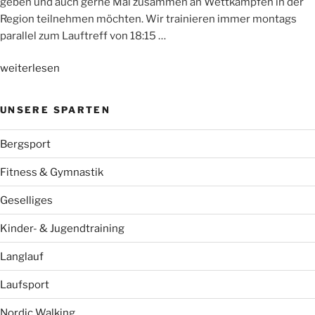
geben und auch gerne Mal zusammen an Wettkämpfen in der
Region teilnehmen möchten. Wir trainieren immer montags
parallel zum Lauftreff von 18:15 …
„NEU:
weiterlesen
WSV-
Jugendlaufgruppe“
UNSERE SPARTEN
Bergsport
Fitness & Gymnastik
Geselliges
Kinder- & Jugendtraining
Langlauf
Laufsport
Nordic Walking