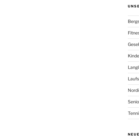
UNS
Bergs
Fitne
Gesel
Kinde
Langl
Laufs
Nordi
Senio
Tenni
NEU