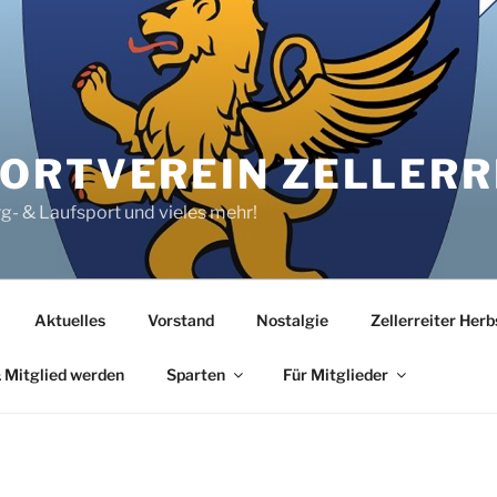
RTVEREIN ZELLERRE
rg- & Laufsport und vieles mehr!
Aktuelles
Vorstand
Nostalgie
Zellerreiter Her
 Mitglied werden
Sparten
Für Mitglieder