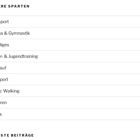
ERE SPARTEN
port
ss & Gymnastik
liges
r- & Jugendtraining
auf
port
c Walking
ren
s
ESTE BEITRÄGE