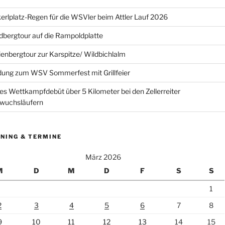
erlplatz-Regen für die WSVler beim Attler Lauf 2026
bergtour auf die Rampoldplatte
ienbergtour zur Karspitze/ Wildbichlalm
dung zum WSV Sommerfest mit Grillfeier
es Wettkampfdebüt über 5 Kilometer bei den Zellerreiter
wuchsläufern
NING & TERMINE
März 2026
M
D
M
D
F
S
S
1
2
3
4
5
6
7
8
9
10
11
12
13
14
15