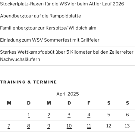
Stockerlplatz-Regen für die WSVler beim Attler Lauf 2026
Abendbergtour auf die Rampoldplatte
Familienbergtour zur Karspitze/ Wildbichlalm
Einladung zum WSV Sommerfest mit Grillfeier
Starkes Wettkampfdebüt über 5 Kilometer bei den Zellerreiter
Nachwuchsläufern
TRAINING & TERMINE
April 2025
M
D
M
D
F
S
S
1
2
3
4
5
6
7
8
9
10
11
12
13