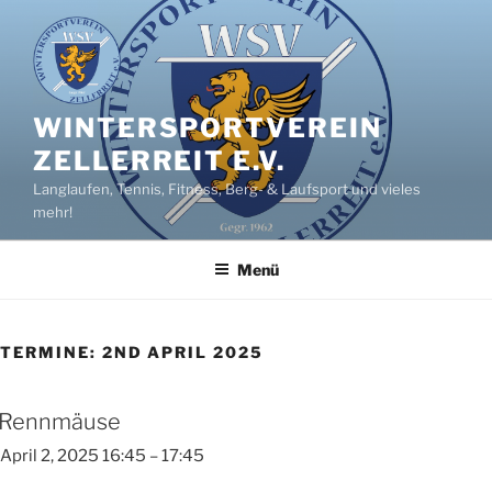
Zum
Inhalt
springen
WINTERSPORTVEREIN
ZELLERREIT E.V.
Langlaufen, Tennis, Fitness, Berg- & Laufsport und vieles
mehr!
Menü
TERMINE: 2ND APRIL 2025
Rennmäuse
April 2, 2025 16:45
–
17:45