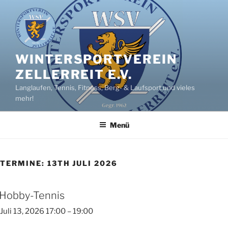
Zum
Inhalt
springen
WINTERSPORTVEREIN
ZELLERREIT E.V.
Langlaufen, Tennis, Fitness, Berg- & Laufsport und vieles
mehr!
Menü
TERMINE: 13TH JULI 2026
Hobby-Tennis
Juli 13, 2026 17:00
–
19:00