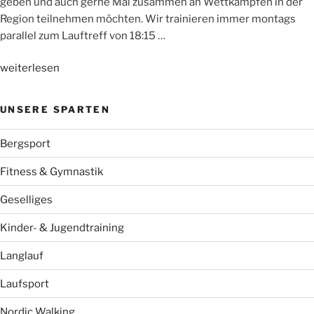
geben und auch gerne Mal zusammen an Wettkämpfen in der
Region teilnehmen möchten. Wir trainieren immer montags
parallel zum Lauftreff von 18:15 …
„NEU:
weiterlesen
WSV-
Jugendlaufgruppe“
UNSERE SPARTEN
Bergsport
Fitness & Gymnastik
Geselliges
Kinder- & Jugendtraining
Langlauf
Laufsport
Nordic Walking