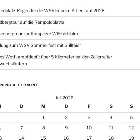
erlplatz-Regen für die WSVler beim Attler Lauf 2026
bergtour auf die Rampoldplatte
ienbergtour zur Karspitze/ Wildbichlalm
dung zum WSV Sommerfest mit Grillfeier
es Wettkampfdebüt über 5 Kilometer bei den Zellerreiter
wuchsläufern
NING & TERMINE
Juli 2026
M
D
M
D
F
S
S
1
2
3
4
5
6
7
8
9
10
11
12
3
14
15
16
17
18
19