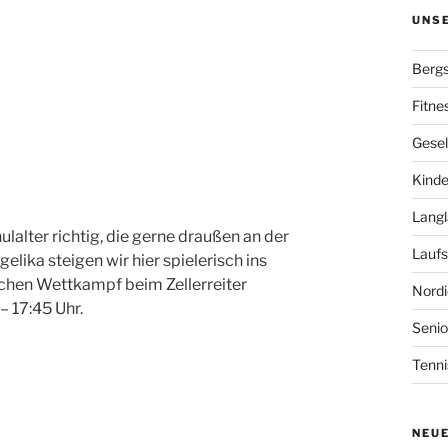
UNS
Bergs
Fitne
Gesel
Kinde
Langl
lalter richtig, die gerne draußen an der
Laufs
lika steigen wir hier spielerisch ins
lichen Wettkampf beim Zellerreiter
Nordi
– 17:45 Uhr.
Senio
Tenni
NEU