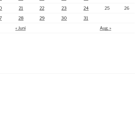
0
21
22
23
24
25
26
7
28
29
30
31
« Juni
Aug. »