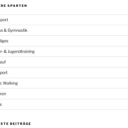
ERE SPARTEN
port
ss & Gymnastik
liges
r- & Jugendtraining
auf
port
c Walking
ren
s
ESTE BEITRÄGE