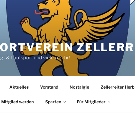
RTVEREIN ZELLERRE
rg- & Laufsport und vieles mehr!
Aktuelles
Vorstand
Nostalgie
Zellerreiter Her
 Mitglied werden
Sparten
Für Mitglieder