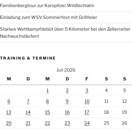
Familienbergtour zur Karspitze/ Wildbichlalm
Einladung zum WSV Sommerfest mit Grillfeier
Starkes Wettkampfdebüt über 5 Kilometer bei den Zellerreiter
Nachwuchsläufern
TRAINING & TERMINE
Juli 2026
M
D
M
D
F
S
S
1
2
3
4
5
6
7
8
9
10
11
12
13
14
15
16
17
18
19
20
21
22
23
24
25
26