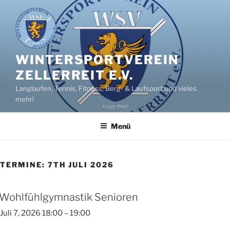
Zum
Inhalt
springen
WINTERSPORTVEREIN
ZELLERREIT E.V.
Langlaufen, Tennis, Fitness, Berg- & Laufsport und vieles
mehr!
Menü
TERMINE: 7TH JULI 2026
Wohlfühlgymnastik Senioren
Juli 7, 2026 18:00
–
19:00