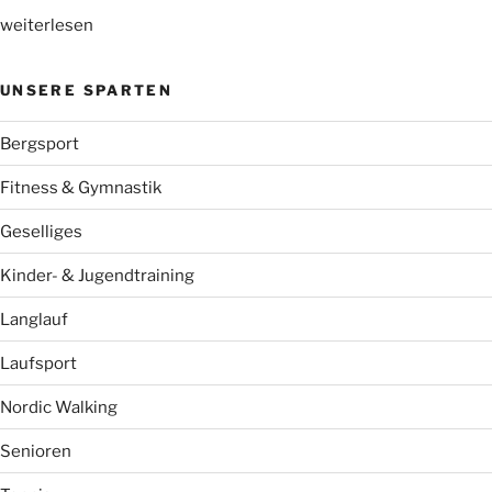
„Nordic
weiterlesen
Walking
mit
UNSERE SPARTEN
Sophie“
Bergsport
Fitness & Gymnastik
Geselliges
Kinder- & Jugendtraining
Langlauf
Laufsport
Nordic Walking
Senioren