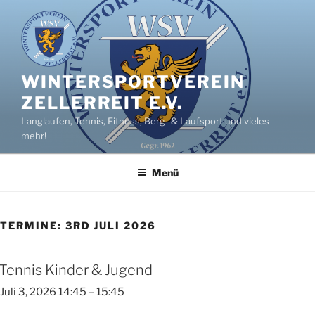
Zum
Inhalt
springen
WINTERSPORTVEREIN
ZELLERREIT E.V.
Langlaufen, Tennis, Fitness, Berg- & Laufsport und vieles
mehr!
Menü
TERMINE: 3RD JULI 2026
Tennis Kinder & Jugend
Juli 3, 2026 14:45
–
15:45