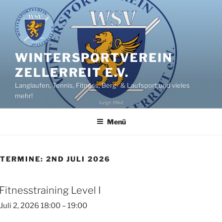
Zum
Inhalt
springen
WINTERSPORTVEREIN
ZELLERREIT E.V.
Langlaufen, Tennis, Fitness, Berg- & Laufsport und vieles
mehr!
Menü
TERMINE: 2ND JULI 2026
Fitnesstraining Level I
Juli 2, 2026 18:00
–
19:00