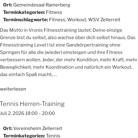
Ort:
Gemeindesaal Ramerberg
Terminkategorien:
Fitness
Terminschlagworte:
Fitness
,
Workout
,
WSV Zellerreit
Das Motto in Vronis Fitnesstraining lautet: Deine einzige
Grenze bist du selbst, also wachse über dich selbst hinaus. Das
Fitnesstraining Level I ist eine Ganzkörpertraining ohne
Springen für alle die (wieder) einsteigen und ihre Fitness
verbessern wollen. Jeder, der mehr Kondition, mehr Kraft, mehr
Beweglichkeit, mehr Koordination und natürlich ein Workout,
das einfach Spaß macht, …
„Fitnesstraining
weiterlesen
Level
Tennis Herren-Training
I“
Juli 2, 2026 18:00
–
20:00
Ort:
Vereinsheim Zellerreit
Terminkategorien:
Tennis