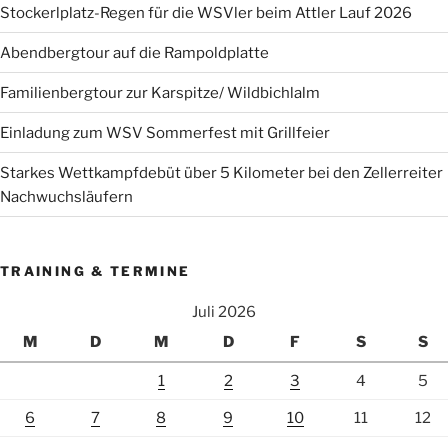
Stockerlplatz-Regen für die WSVler beim Attler Lauf 2026
Abendbergtour auf die Rampoldplatte
Familienbergtour zur Karspitze/ Wildbichlalm
Einladung zum WSV Sommerfest mit Grillfeier
Starkes Wettkampfdebüt über 5 Kilometer bei den Zellerreiter
Nachwuchsläufern
TRAINING & TERMINE
Juli 2026
M
D
M
D
F
S
S
1
2
3
4
5
6
7
8
9
10
11
12