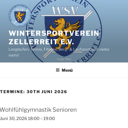
Zum
Inhalt
springen
WINTERSPORTVEREIN
ZELLERREIT E.V.
Langlaufen, Tennis, Fitness, Berg- & Laufsport und vieles
mehr!
Menü
TERMINE: 30TH JUNI 2026
Wohlfühlgymnastik Senioren
Juni 30, 2026 18:00
–
19:00