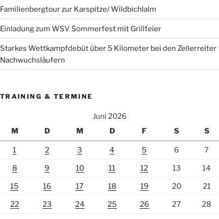
Familienbergtour zur Karspitze/ Wildbichlalm
Einladung zum WSV Sommerfest mit Grillfeier
Starkes Wettkampfdebüt über 5 Kilometer bei den Zellerreiter
Nachwuchsläufern
TRAINING & TERMINE
Juni 2026
M
D
M
D
F
S
S
1
2
3
4
5
6
7
8
9
10
11
12
13
14
15
16
17
18
19
20
21
22
23
24
25
26
27
28