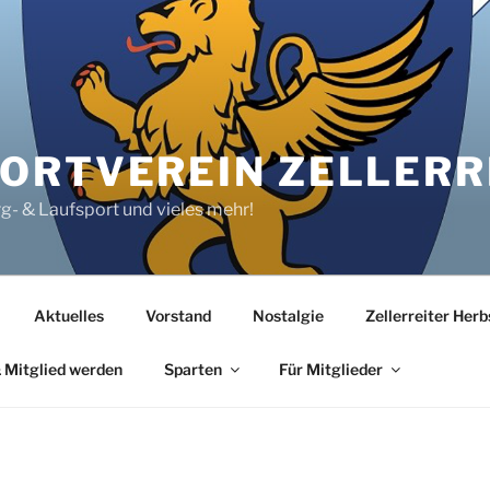
RTVEREIN ZELLERRE
rg- & Laufsport und vieles mehr!
Aktuelles
Vorstand
Nostalgie
Zellerreiter Her
 Mitglied werden
Sparten
Für Mitglieder