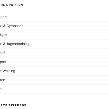
ERE SPARTEN
port
ss & Gymnastik
liges
r- & Jugendtraining
auf
port
c Walking
ren
s
ESTE BEITRÄGE