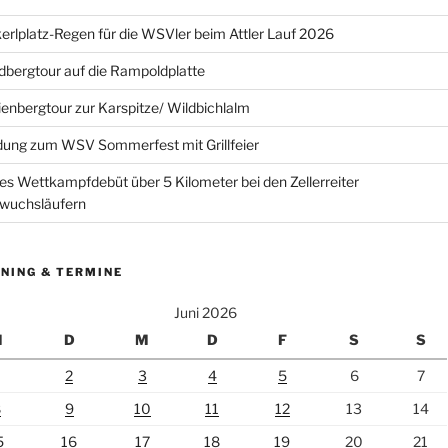
erlplatz-Regen für die WSVler beim Attler Lauf 2026
bergtour auf die Rampoldplatte
ienbergtour zur Karspitze/ Wildbichlalm
dung zum WSV Sommerfest mit Grillfeier
es Wettkampfdebüt über 5 Kilometer bei den Zellerreiter
wuchsläufern
NING & TERMINE
Juni 2026
M
D
M
D
F
S
S
2
3
4
5
6
7
8
9
10
11
12
13
14
5
16
17
18
19
20
21