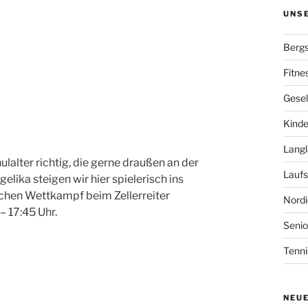
UNS
Bergs
Fitne
Gesel
Kinde
Langl
lalter richtig, die gerne draußen an der
Laufs
lika steigen wir hier spielerisch ins
lichen Wettkampf beim Zellerreiter
Nordi
– 17:45 Uhr.
Senio
Tenni
NEU