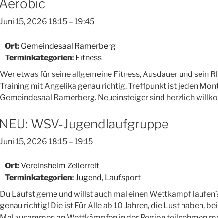
mit
Aerobic
Monika“
Juni 15, 2026 18:15
–
19:45
Ort:
Gemeindesaal Ramerberg
Terminkategorien:
Fitness
Wer etwas für seine allgemeine Fitness, Ausdauer und sein Rh
Training mit Angelika genau richtig. Treffpunkt ist jeden Mon
Gemeindesaal Ramerberg. Neueinsteiger sind herzlich will
NEU: WSV-Jugendlaufgruppe
Juni 15, 2026 18:15
–
19:15
Ort:
Vereinsheim Zellerreit
Terminkategorien:
Jugend
,
Laufsport
Du Läufst gerne und willst auch mal einen Wettkampf laufen?
genau richtig! Die ist Für Alle ab 10 Jahren, die Lust haben,
Mal zusammen an Wettkämpfen in der Region teilnehmen mö