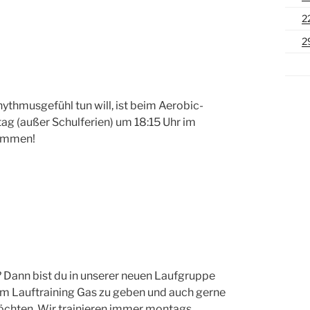
2
2
ythmusgefühl tun will, ist beim Aerobic-
tag (außer Schulferien) um 18:15 Uhr im
kommen!
 Dann bist du in unserer neuen Laufgruppe
 beim Lauftraining Gas zu geben und auch gerne
chten. Wir trainieren immer montags