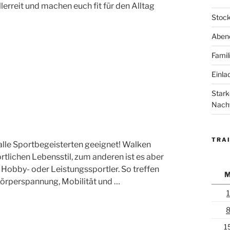
rreit und machen euch fit für den Alltag
Stock
Abend
Famil
Einla
Stark
Nach
TRAI
 alle Sportbegeisterten geeignet! Walken
ortlichen Lebensstil, zum anderen ist es aber
 Hobby- oder Leistungssportler. So treffen
 Körperspannung, Mobilität und …
1
1