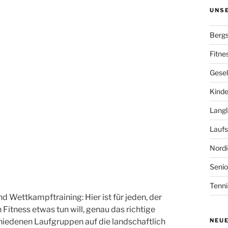
UNS
Bergs
Fitne
Gesel
Kinde
Langl
Laufs
Nordi
Senio
Tenni
nd Wettkampftraining: Hier ist für jeden, der
Fitness etwas tun will, genau das richtige
chiedenen Laufgruppen auf die landschaftlich
NEU