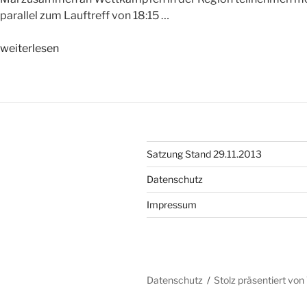
parallel zum Lauftreff von 18:15 …
„NEU:
weiterlesen
WSV-
Jugendlaufgruppe“
Satzung Stand 29.11.2013
Datenschutz
Impressum
Datenschutz
Stolz präsentiert vo