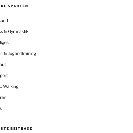
ERE SPARTEN
port
ss & Gymnastik
liges
r- & Jugendtraining
auf
port
c Walking
ren
s
ESTE BEITRÄGE