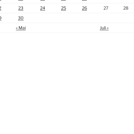
2
23
24
25
26
27
28
9
30
« Mai
Juli »