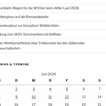
erlplatz-Regen für die WSVler beim Attler Lauf 2026
bergtour auf die Rampoldplatte
ienbergtour zur Karspitze/ Wildbichlalm
dung zum WSV Sommerfest mit Grillfeier
es Wettkampfdebüt über 5 Kilometer bei den Zellerreiter
wuchsläufern
NING & TERMINE
Juni 2026
M
D
M
D
F
S
S
2
3
4
5
6
7
8
9
10
11
12
13
14
5
16
17
18
19
20
21