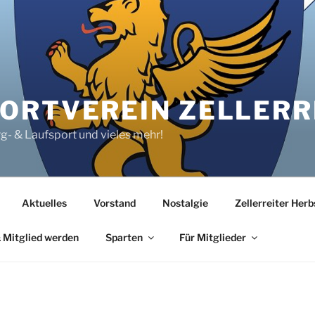
RTVEREIN ZELLERRE
rg- & Laufsport und vieles mehr!
Aktuelles
Vorstand
Nostalgie
Zellerreiter Her
 Mitglied werden
Sparten
Für Mitglieder