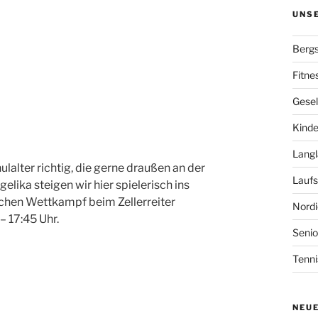
UNS
Bergs
Fitne
Gesel
Kinde
Langl
lalter richtig, die gerne draußen an der
Laufs
lika steigen wir hier spielerisch ins
lichen Wettkampf beim Zellerreiter
Nordi
– 17:45 Uhr.
Senio
Tenni
NEU