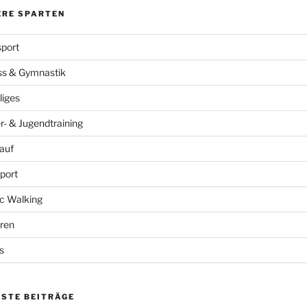
ERE SPARTEN
port
ss & Gymnastik
liges
r- & Jugendtraining
auf
port
c Walking
ren
s
ESTE BEITRÄGE