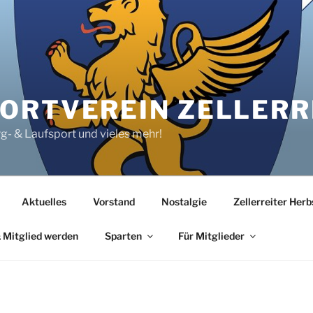
RTVEREIN ZELLERRE
rg- & Laufsport und vieles mehr!
Aktuelles
Vorstand
Nostalgie
Zellerreiter Her
 Mitglied werden
Sparten
Für Mitglieder