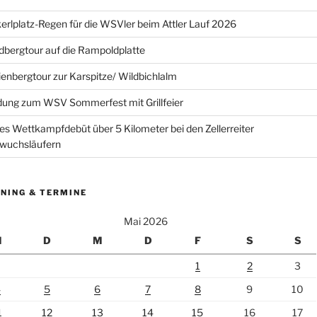
erlplatz-Regen für die WSVler beim Attler Lauf 2026
bergtour auf die Rampoldplatte
ienbergtour zur Karspitze/ Wildbichlalm
dung zum WSV Sommerfest mit Grillfeier
es Wettkampfdebüt über 5 Kilometer bei den Zellerreiter
wuchsläufern
NING & TERMINE
Mai 2026
M
D
M
D
F
S
S
1
2
3
4
5
6
7
8
9
10
1
12
13
14
15
16
17