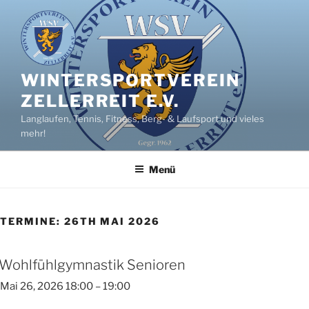
Zum
Inhalt
springen
WINTERSPORTVEREIN
ZELLERREIT E.V.
Langlaufen, Tennis, Fitness, Berg- & Laufsport und vieles
mehr!
Menü
TERMINE: 26TH MAI 2026
Wohlfühlgymnastik Senioren
Mai 26, 2026 18:00
–
19:00