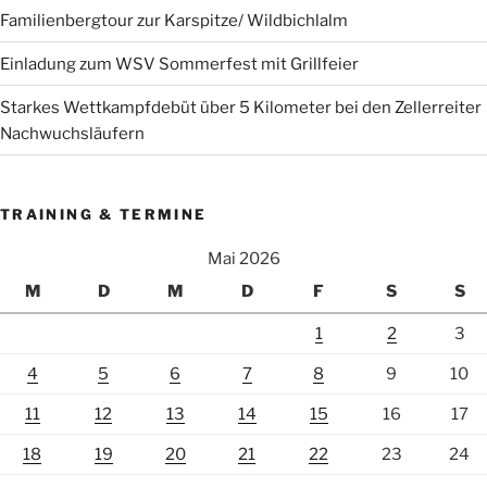
Familienbergtour zur Karspitze/ Wildbichlalm
Einladung zum WSV Sommerfest mit Grillfeier
Starkes Wettkampfdebüt über 5 Kilometer bei den Zellerreiter
Nachwuchsläufern
TRAINING & TERMINE
Mai 2026
M
D
M
D
F
S
S
1
2
3
4
5
6
7
8
9
10
11
12
13
14
15
16
17
18
19
20
21
22
23
24