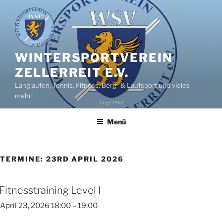
Zum
Inhalt
springen
WINTERSPORTVEREIN
ZELLERREIT E.V.
Langlaufen, Tennis, Fitness, Berg- & Laufsport und vieles
mehr!
Menü
TERMINE: 23RD APRIL 2026
Fitnesstraining Level I
April 23, 2026 18:00
–
19:00