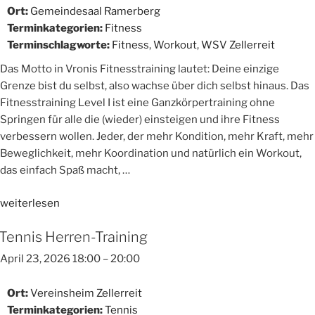
Ort:
Gemeindesaal Ramerberg
Terminkategorien:
Fitness
Terminschlagworte:
Fitness
,
Workout
,
WSV Zellerreit
Das Motto in Vronis Fitnesstraining lautet: Deine einzige
Grenze bist du selbst, also wachse über dich selbst hinaus. Das
Fitnesstraining Level I ist eine Ganzkörpertraining ohne
Springen für alle die (wieder) einsteigen und ihre Fitness
verbessern wollen. Jeder, der mehr Kondition, mehr Kraft, mehr
Beweglichkeit, mehr Koordination und natürlich ein Workout,
das einfach Spaß macht, …
„Fitnesstraining
weiterlesen
Level
Tennis Herren-Training
I“
April 23, 2026 18:00
–
20:00
Ort:
Vereinsheim Zellerreit
Terminkategorien:
Tennis