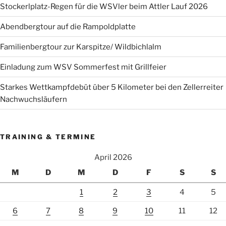
Stockerlplatz-Regen für die WSVler beim Attler Lauf 2026
Abendbergtour auf die Rampoldplatte
Familienbergtour zur Karspitze/ Wildbichlalm
Einladung zum WSV Sommerfest mit Grillfeier
Starkes Wettkampfdebüt über 5 Kilometer bei den Zellerreiter
Nachwuchsläufern
TRAINING & TERMINE
April 2026
M
D
M
D
F
S
S
1
2
3
4
5
6
7
8
9
10
11
12