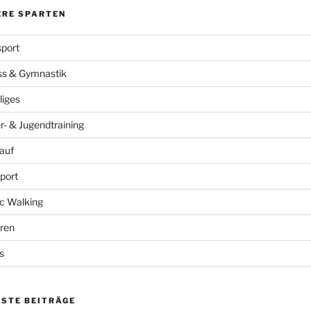
ERE SPARTEN
port
ss & Gymnastik
liges
r- & Jugendtraining
auf
port
c Walking
ren
s
ESTE BEITRÄGE