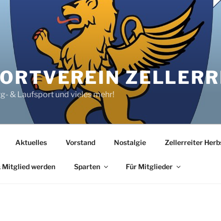
RTVEREIN ZELLERRE
rg- & Laufsport und vieles mehr!
Aktuelles
Vorstand
Nostalgie
Zellerreiter Her
 Mitglied werden
Sparten
Für Mitglieder