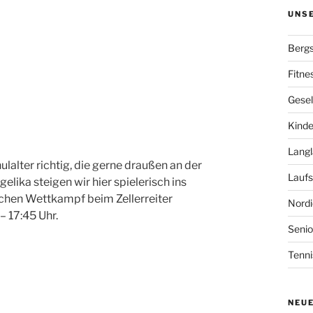
UNS
Bergs
Fitne
Gesel
Kinde
Langl
lalter richtig, die gerne draußen an der
Laufs
lika steigen wir hier spielerisch ins
lichen Wettkampf beim Zellerreiter
Nordi
– 17:45 Uhr.
Senio
Tenni
NEU