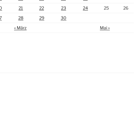
0
21
22
23
24
25
26
7
28
29
30
« März
Mai »