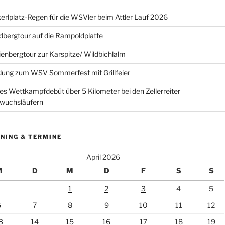
erlplatz-Regen für die WSVler beim Attler Lauf 2026
bergtour auf die Rampoldplatte
ienbergtour zur Karspitze/ Wildbichlalm
dung zum WSV Sommerfest mit Grillfeier
es Wettkampfdebüt über 5 Kilometer bei den Zellerreiter
wuchsläufern
NING & TERMINE
April 2026
M
D
M
D
F
S
S
1
2
3
4
5
6
7
8
9
10
11
12
3
14
15
16
17
18
19