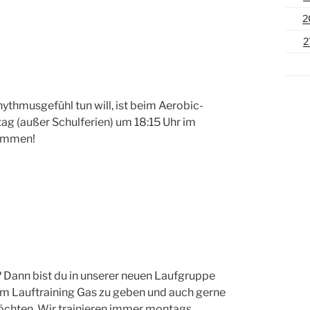
2
2
ythmusgefühl tun will, ist beim Aerobic-
tag (außer Schulferien) um 18:15 Uhr im
kommen!
 Dann bist du in unserer neuen Laufgruppe
 beim Lauftraining Gas zu geben und auch gerne
chten. Wir trainieren immer montags