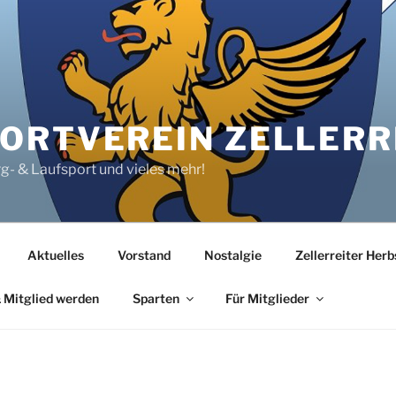
RTVEREIN ZELLERRE
rg- & Laufsport und vieles mehr!
Aktuelles
Vorstand
Nostalgie
Zellerreiter Her
 Mitglied werden
Sparten
Für Mitglieder