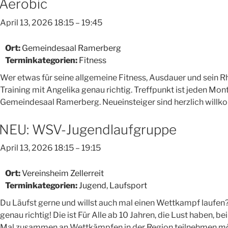
mit
Aerobic
Monika“
April 13, 2026 18:15
–
19:45
Ort:
Gemeindesaal Ramerberg
Terminkategorien:
Fitness
Wer etwas für seine allgemeine Fitness, Ausdauer und sein Rh
Training mit Angelika genau richtig. Treffpunkt ist jeden Mon
Gemeindesaal Ramerberg. Neueinsteiger sind herzlich will
NEU: WSV-Jugendlaufgruppe
April 13, 2026 18:15
–
19:15
Ort:
Vereinsheim Zellerreit
Terminkategorien:
Jugend
,
Laufsport
Du Läufst gerne und willst auch mal einen Wettkampf laufen?
genau richtig! Die ist Für Alle ab 10 Jahren, die Lust haben,
Mal zusammen an Wettkämpfen in der Region teilnehmen mö