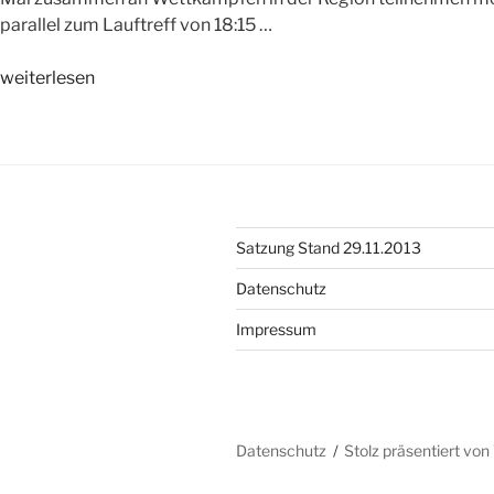
parallel zum Lauftreff von 18:15 …
„NEU:
weiterlesen
WSV-
Jugendlaufgruppe“
Satzung Stand 29.11.2013
Datenschutz
Impressum
Datenschutz
Stolz präsentiert vo