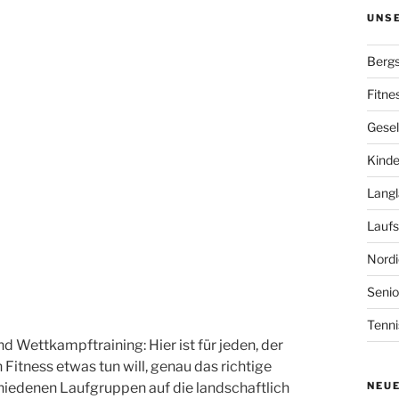
UNS
Bergs
Fitne
Gesel
Kinde
Langl
Laufs
Nordi
Senio
Tenni
nd Wettkampftraining: Hier ist für jeden, der
Fitness etwas tun will, genau das richtige
chiedenen Laufgruppen auf die landschaftlich
NEU