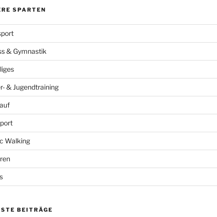
ERE SPARTEN
port
ss & Gymnastik
liges
r- & Jugendtraining
auf
port
c Walking
ren
s
ESTE BEITRÄGE