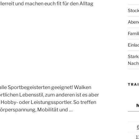
rreit und machen euch fit für den Alltag
Stock
Abend
Famil
Einla
Stark
Nach
TRAI
 alle Sportbegeisterten geeignet! Walken
ortlichen Lebensstil, zum anderen ist es aber
 Hobby- oder Leistungssportler. So treffen
 Körperspannung, Mobilität und …
1