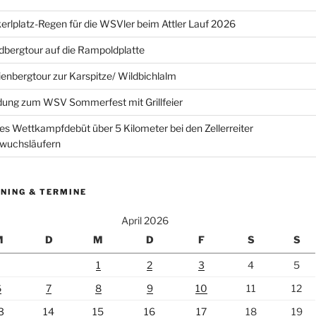
erlplatz-Regen für die WSVler beim Attler Lauf 2026
bergtour auf die Rampoldplatte
ienbergtour zur Karspitze/ Wildbichlalm
dung zum WSV Sommerfest mit Grillfeier
es Wettkampfdebüt über 5 Kilometer bei den Zellerreiter
wuchsläufern
NING & TERMINE
April 2026
M
D
M
D
F
S
S
1
2
3
4
5
6
7
8
9
10
11
12
3
14
15
16
17
18
19