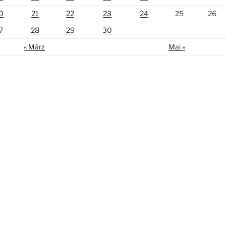
0
21
22
23
24
25
26
7
28
29
30
« März
Mai »