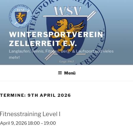
Zum
Inhalt
springen
WINTERSPORTVEREIN
ZELLERREIT E.V.
Langlaufen, Tennis, Fitness, Berg- & Laufsport und vieles
mehr!
Menü
TERMINE: 9TH APRIL 2026
Fitnesstraining Level I
April 9, 2026 18:00
–
19:00