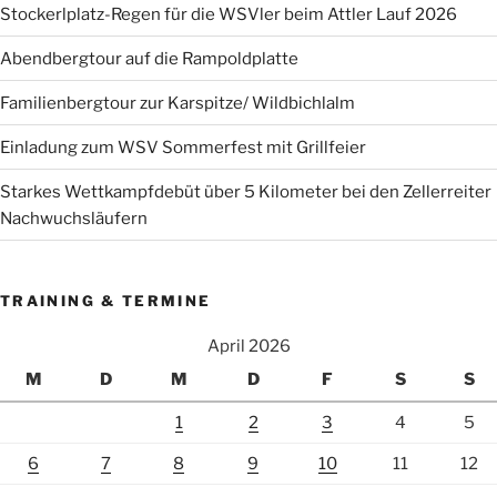
Stockerlplatz-Regen für die WSVler beim Attler Lauf 2026
Abendbergtour auf die Rampoldplatte
Familienbergtour zur Karspitze/ Wildbichlalm
Einladung zum WSV Sommerfest mit Grillfeier
Starkes Wettkampfdebüt über 5 Kilometer bei den Zellerreiter
Nachwuchsläufern
TRAINING & TERMINE
April 2026
M
D
M
D
F
S
S
1
2
3
4
5
6
7
8
9
10
11
12