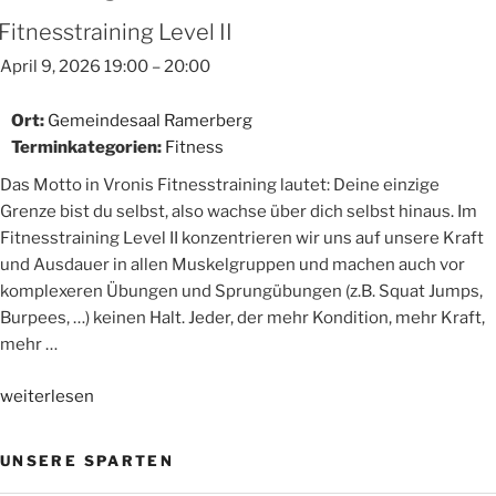
Fitnesstraining Level II
April 9, 2026 19:00
–
20:00
Ort:
Gemeindesaal Ramerberg
Terminkategorien:
Fitness
Das Motto in Vronis Fitnesstraining lautet: Deine einzige
Grenze bist du selbst, also wachse über dich selbst hinaus. Im
Fitnesstraining Level II konzentrieren wir uns auf unsere Kraft
und Ausdauer in allen Muskelgruppen und machen auch vor
komplexeren Übungen und Sprungübungen (z.B. Squat Jumps,
Burpees, …) keinen Halt. Jeder, der mehr Kondition, mehr Kraft,
mehr …
„Fitnesstraining
weiterlesen
Level
II“
UNSERE SPARTEN