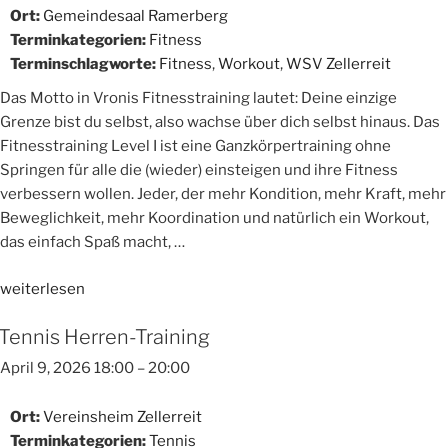
Ort:
Gemeindesaal Ramerberg
Terminkategorien:
Fitness
Terminschlagworte:
Fitness
,
Workout
,
WSV Zellerreit
Das Motto in Vronis Fitnesstraining lautet: Deine einzige
Grenze bist du selbst, also wachse über dich selbst hinaus. Das
Fitnesstraining Level I ist eine Ganzkörpertraining ohne
Springen für alle die (wieder) einsteigen und ihre Fitness
verbessern wollen. Jeder, der mehr Kondition, mehr Kraft, mehr
Beweglichkeit, mehr Koordination und natürlich ein Workout,
das einfach Spaß macht, …
„Fitnesstraining
weiterlesen
Level
Tennis Herren-Training
I“
April 9, 2026 18:00
–
20:00
Ort:
Vereinsheim Zellerreit
Terminkategorien:
Tennis