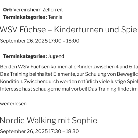
Ort:
Vereinsheim Zellerreit
Terminkategorien:
Tennis
WSV Füchse – Kinderturnen und Spiel
September 26, 2025 17:00
–
18:00
Terminkategorien:
Jugend
Bei den WSV Füchsen können alle Kinder zwischen 4 und 6 J
Das Training beinhaltet Elemente, zur Schulung von Beweglic
Kondition. Zwischendurch werden natürlich viele lustige Spiel
Interesse hast schau gerne mal vorbei! Das Training findet i
„WSV
weiterlesen
Füchse
–
Nordic Walking mit Sophie
Kinderturnen
September 26, 2025 17:30
–
18:30
und