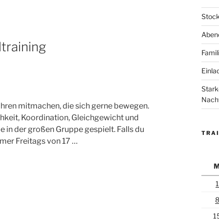
Stock
Abend
training
Famil
Einla
Stark
Nach
ahren mitmachen, die sich gerne bewegen.
hkeit, Koordination, Gleichgewicht und
e in der großen Gruppe gespielt. Falls du
TRAI
mmer Freitags von 17 …
1
1