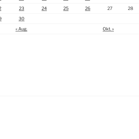
2
23
24
25
26
27
28
9
30
« Aug.
Okt. »