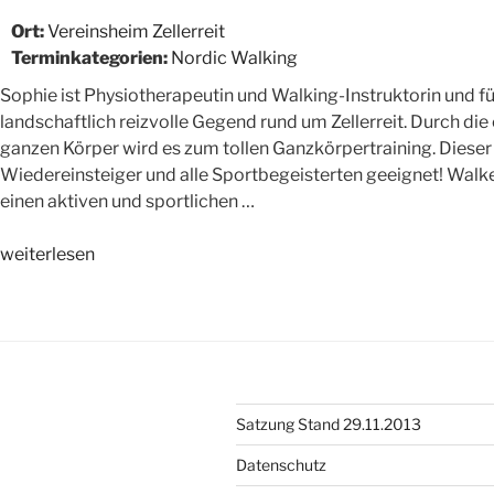
Spieltraining“
Ort:
Vereinsheim Zellerreit
Terminkategorien:
Nordic Walking
Sophie ist Physiotherapeutin und Walking-Instruktorin und f
landschaftlich reizvolle Gegend rund um Zellerreit. Durch d
ganzen Körper wird es zum tollen Ganzkörpertraining. Dieser 
Wiedereinsteiger und alle Sportbegeisterten geeignet! Walken 
einen aktiven und sportlichen …
„Nordic
weiterlesen
Walking
mit
Sophie“
Satzung Stand 29.11.2013
Datenschutz