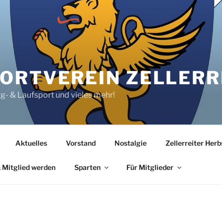
RTVEREIN ZELLERRE
rg- & Laufsport und vieles mehr!
Aktuelles
Vorstand
Nostalgie
Zellerreiter Her
 Mitglied werden
Sparten
Für Mitglieder