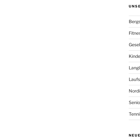
UNS
Bergs
Fitne
Gesel
Kinde
Langl
Laufs
Nordi
Senio
Tenni
NEU