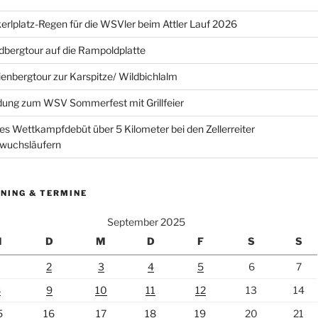
erlplatz-Regen für die WSVler beim Attler Lauf 2026
bergtour auf die Rampoldplatte
ienbergtour zur Karspitze/ Wildbichlalm
dung zum WSV Sommerfest mit Grillfeier
es Wettkampfdebüt über 5 Kilometer bei den Zellerreiter
wuchsläufern
NING & TERMINE
September 2025
M
D
M
D
F
S
S
2
3
4
5
6
7
8
9
10
11
12
13
14
5
16
17
18
19
20
21