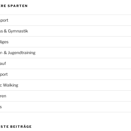
ERE SPARTEN
port
ss & Gymnastik
liges
r- & Jugendtraining
auf
port
c Walking
ren
s
ESTE BEITRÄGE