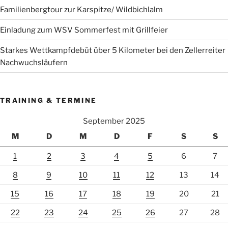
Familienbergtour zur Karspitze/ Wildbichlalm
Einladung zum WSV Sommerfest mit Grillfeier
Starkes Wettkampfdebüt über 5 Kilometer bei den Zellerreiter
Nachwuchsläufern
TRAINING & TERMINE
September 2025
M
D
M
D
F
S
S
1
2
3
4
5
6
7
8
9
10
11
12
13
14
15
16
17
18
19
20
21
22
23
24
25
26
27
28