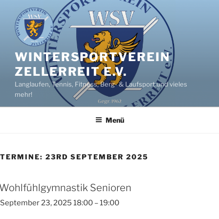
Zum
Inhalt
springen
WINTERSPORTVEREIN
ZELLERREIT E.V.
Langlaufen, Tennis, Fitness, Berg- & Laufsport und vieles
mehr!
Menü
TERMINE: 23RD SEPTEMBER 2025
Wohlfühlgymnastik Senioren
September 23, 2025 18:00
–
19:00