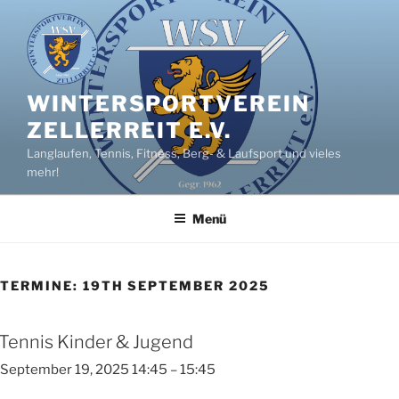
Zum
Inhalt
springen
WINTERSPORTVEREIN
ZELLERREIT E.V.
Langlaufen, Tennis, Fitness, Berg- & Laufsport und vieles
mehr!
Menü
TERMINE: 19TH SEPTEMBER 2025
Tennis Kinder & Jugend
September 19, 2025 14:45
–
15:45