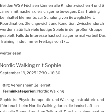
Bei den WSV Füchsen können alle Kinder zwischen 4 und 6
Jahren mitmachen, die sich gerne bewegen. Das Training
beinhaltet Elemente, zur Schulung von Beweglichkeit,
Koordination, Gleichgewicht und Kondition. Zwischendurch
werden natürlich viele lustige Spiele in der großen Gruppe
gespielt. Falls du Interesse hast schau gerne mal vorbei! Das
Training findet immer Freitags von 17 …
„WSV
weiterlesen
Füchse
Nordic Walking mit Sophie
–
Kinderturnen
September 19, 2025 17:30
–
18:30
und
Spieltraining“
Ort:
Vereinsheim Zellerreit
Terminkategorien:
Nordic Walking
Sophie ist Physiotherapeutin und Walking-Instruktorin und
führt euch beim Nordic Walking durch die landschaftlich
reizvolle Gegend rund um Zellerreit. Durch die eingebauten