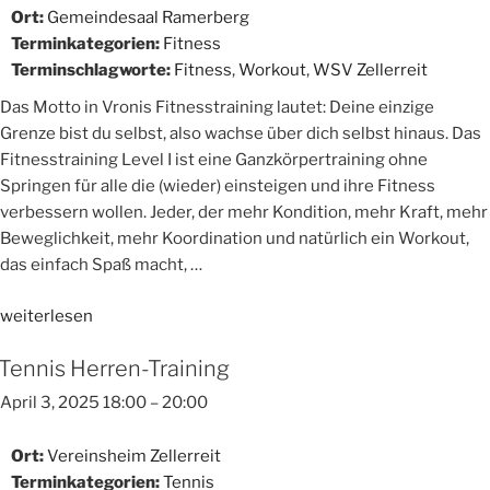
Ort:
Gemeindesaal Ramerberg
Terminkategorien:
Fitness
Terminschlagworte:
Fitness
,
Workout
,
WSV Zellerreit
Das Motto in Vronis Fitnesstraining lautet: Deine einzige
Grenze bist du selbst, also wachse über dich selbst hinaus. Das
Fitnesstraining Level I ist eine Ganzkörpertraining ohne
Springen für alle die (wieder) einsteigen und ihre Fitness
verbessern wollen. Jeder, der mehr Kondition, mehr Kraft, mehr
Beweglichkeit, mehr Koordination und natürlich ein Workout,
das einfach Spaß macht, …
„Fitnesstraining
weiterlesen
Level
Tennis Herren-Training
I“
April 3, 2025 18:00
–
20:00
Ort:
Vereinsheim Zellerreit
Terminkategorien:
Tennis