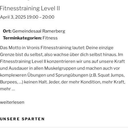
Fitnesstraining Level II
April 3, 2025 19:00
–
20:00
Ort:
Gemeindesaal Ramerberg
Terminkategorien:
Fitness
Das Motto in Vronis Fitnesstraining lautet: Deine einzige
Grenze bist du selbst, also wachse über dich selbst hinaus. Im
Fitnesstraining Level II konzentrieren wir uns auf unsere Kraft
und Ausdauer in allen Muskelgruppen und machen auch vor
komplexeren Übungen und Sprungübungen (z.B. Squat Jumps,
Burpees, …) keinen Halt. Jeder, der mehr Kondition, mehr Kraft,
mehr …
„Fitnesstraining
weiterlesen
Level
II“
UNSERE SPARTEN