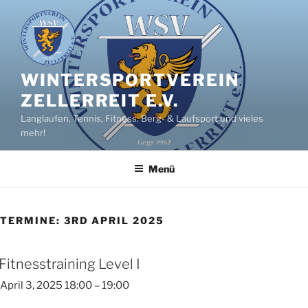
Zum
Inhalt
springen
WINTERSPORTVEREIN
ZELLERREIT E.V.
Langlaufen, Tennis, Fitness, Berg- & Laufsport und vieles
mehr!
Menü
TERMINE: 3RD APRIL 2025
Fitnesstraining Level I
April 3, 2025 18:00
–
19:00