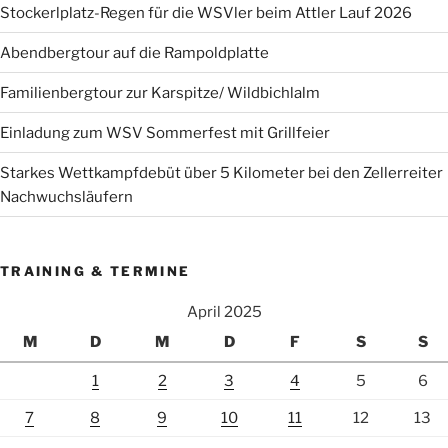
Stockerlplatz-Regen für die WSVler beim Attler Lauf 2026
Abendbergtour auf die Rampoldplatte
Familienbergtour zur Karspitze/ Wildbichlalm
Einladung zum WSV Sommerfest mit Grillfeier
Starkes Wettkampfdebüt über 5 Kilometer bei den Zellerreiter
Nachwuchsläufern
TRAINING & TERMINE
April 2025
M
D
M
D
F
S
S
1
2
3
4
5
6
7
8
9
10
11
12
13