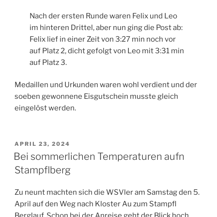
Nach der ersten Runde waren Felix und Leo
im hinteren Drittel, aber nun ging die Post ab:
Felix lief in einer Zeit von 3:27 min noch vor
auf Platz 2, dicht gefolgt von Leo mit 3:31 min
auf Platz 3.
Medaillen und Urkunden waren wohl verdient und der
soeben gewonnene Eisgutschein musste gleich
eingelöst werden.
VERÖFFENTLICHT
APRIL 23, 2024
AM
Bei sommerlichen Temperaturen aufn
Stampflberg
Zu neunt machten sich die WSVler am Samstag den 5.
April auf den Weg nach Kloster Au zum Stampfl
Berglauf. Schon bei der Anreise geht der Blick hoch