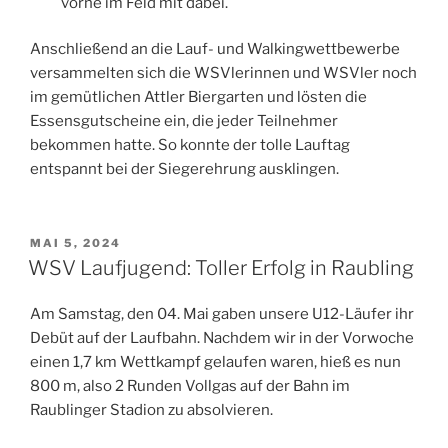
vorne im Feld mit dabei.
Anschließend an die Lauf- und Walkingwettbewerbe
versammelten sich die WSVlerinnen und WSVler noch
im gemütlichen Attler Biergarten und lösten die
Essensgutscheine ein, die jeder Teilnehmer
bekommen hatte. So konnte der tolle Lauftag
entspannt bei der Siegerehrung ausklingen.
VERÖFFENTLICHT
MAI 5, 2024
AM
WSV Laufjugend: Toller Erfolg in Raubling
Am Samstag, den 04. Mai gaben unsere U12-Läufer ihr
Debüt auf der Laufbahn. Nachdem wir in der Vorwoche
einen 1,7 km Wettkampf gelaufen waren, hieß es nun
800 m, also 2 Runden Vollgas auf der Bahn im
Raublinger Stadion zu absolvieren.