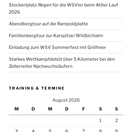
Stockerlplatz-Regen für die WSVler beim Attler Lauf
2026
Abendbergtour auf die Rampoldplatte
Familienbergtour zur Karspitze/ Wildbichlalm
Einladung zum WSV Sommerfest mit Grillfeier
Starkes Wettkampfdebüt über 5 Kilometer bei den
Zellerreiter Nachwuchsläufern
TRAINING & TERMINE
August 2026
M
D
M
D
F
S
S
1
2
3
4
5
6
7
8
9