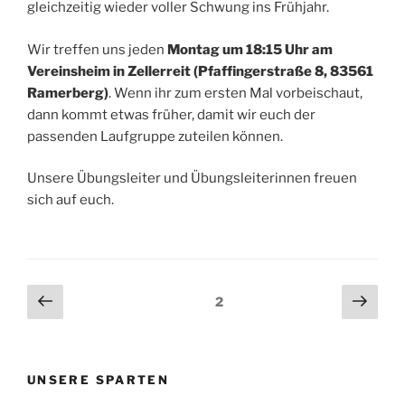
gleichzeitig wieder voller Schwung ins Frühjahr.
Wir treffen uns jeden
Montag um 18:15 Uhr am
Vereinsheim in Zellerreit (Pfaffingerstraße 8, 83561
Ramerberg)
. Wenn ihr zum ersten Mal vorbeischaut,
dann kommt etwas früher, damit wir euch der
passenden Laufgruppe zuteilen können.
Unsere Übungsleiter und Übungsleiterinnen freuen
sich auf euch.
Beitragsnavigation
Vorherige
Näch
Seite
2
Seite
Seit
UNSERE SPARTEN