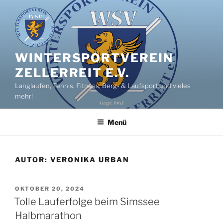
Zum
Inhalt
springen
WINTERSPORTVEREIN
ZELLERREIT E.V.
Langlaufen, Tennis, Fitness, Berg- & Laufsport und vieles
mehr!
Menü
AUTOR:
VERONIKA URBAN
VERÖFFENTLICHT
OKTOBER 20, 2024
AM
Tolle Lauferfolge beim Simssee
Halbmarathon