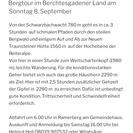
AM
Bergtour im Berchtesgadener Land am
Sonntag 8. September
Von der Schwarzbachwacht 780 m geht es in ca. 3
Stunden auf schmalen Pfaden durch den steilen
Bergwald und einigem Auf und Ab zur Neuen
Traunsteiner Hütte 1560 m auf der Hochebene der
Reiteralpe.
Von hier in einer Stunde zum Weitschartenkopf (1980
m), leichte Wanderung. Für die konditionsstarken
Geher bietet sich auch das große Häuslhorn 2290 m
als Ziel. Hier ist mit 2,5 Stunden zusätzlicher Gehzeit
der Gipfel in 2280 m zu erreichen. Dafür ist unbedingt
gute Kondition, Trittsicherheit und Schwindelfreiheit
erforderlich.
Abfahrt um 6.00 Uhr in Ramerberg am Gemeindehaus.
Auskunft und Anmeldung bis Samstag 16.00 Uhr bei
Helmut Hell 08039 907532 oder WhatsApp.