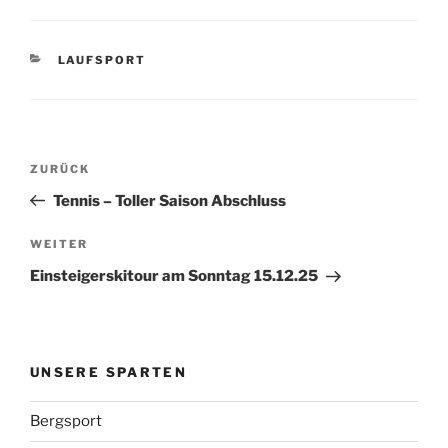
KATEGORIEN
LAUFSPORT
Beitragsnavigation
Vorheriger
ZURÜCK
Beitrag
Tennis – Toller Saison Abschluss
Nächster
WEITER
Beitrag
Einsteigerskitour am Sonntag 15.12.25
UNSERE SPARTEN
Bergsport