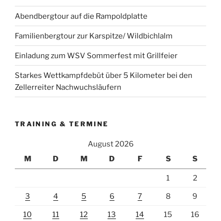
Abendbergtour auf die Rampoldplatte
Familienbergtour zur Karspitze/ Wildbichlalm
Einladung zum WSV Sommerfest mit Grillfeier
Starkes Wettkampfdebüt über 5 Kilometer bei den
Zellerreiter Nachwuchsläufern
TRAINING & TERMINE
August 2026
M
D
M
D
F
S
S
1
2
3
4
5
6
7
8
9
10
11
12
13
14
15
16