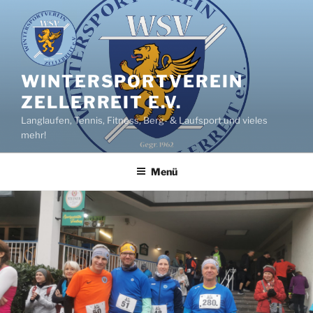
Zum
Inhalt
springen
WINTERSPORTVEREIN
ZELLERREIT E.V.
Langlaufen, Tennis, Fitness, Berg- & Laufsport und vieles
mehr!
Menü